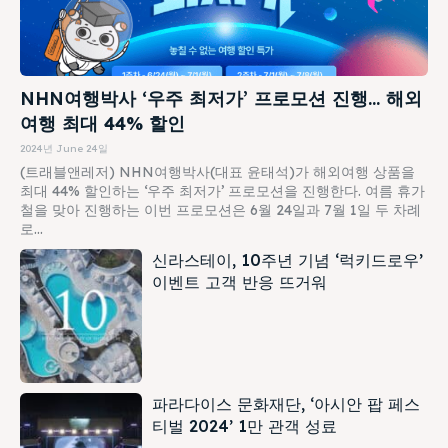
NHN여행박사 ‘우주 최저가’ 프로모션 진행… 해외
여행 최대 44% 할인
2024년 June 24일
(트래블앤레저) NHN여행박사(대표 윤태석)가 해외여행 상품을
최대 44% 할인하는 ‘우주 최저가’ 프로모션을 진행한다. 여름 휴가
철을 맞아 진행하는 이번 프로모션은 6월 24일과 7월 1일 두 차례
로...
신라스테이, 10주년 기념 ‘럭키드로우’
이벤트 고객 반응 뜨거워
파라다이스 문화재단, ‘아시안 팝 페스
티벌 2024’ 1만 관객 성료