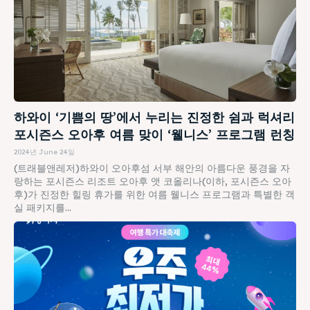
하와이 ‘기쁨의 땅’에서 누리는 진정한 쉼과 럭셔리
포시즌스 오아후 여름 맞이 ‘웰니스’ 프로그램 런칭
2024년 June 24일
(트래블앤레저)하와이 오아후섬 서부 해안의 아름다운 풍경을 자
랑하는 포시즌스 리조트 오아후 앳 코올리나(이하, 포시즌스 오아
후)가 진정한 힐링 휴가를 위한 여름 웰니스 프로그램과 특별한 객
실 패키지를...