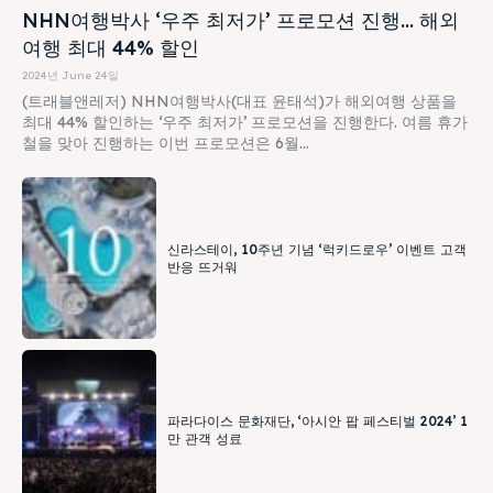
NHN여행박사 ‘우주 최저가’ 프로모션 진행… 해외
여행 최대 44% 할인
2024년 June 24일
(트래블앤레저) NHN여행박사(대표 윤태석)가 해외여행 상품을
최대 44% 할인하는 ‘우주 최저가’ 프로모션을 진행한다. 여름 휴가
철을 맞아 진행하는 이번 프로모션은 6월...
신라스테이, 10주년 기념 ‘럭키드로우’ 이벤트 고객
반응 뜨거워
파라다이스 문화재단, ‘아시안 팝 페스티벌 2024’ 1
만 관객 성료