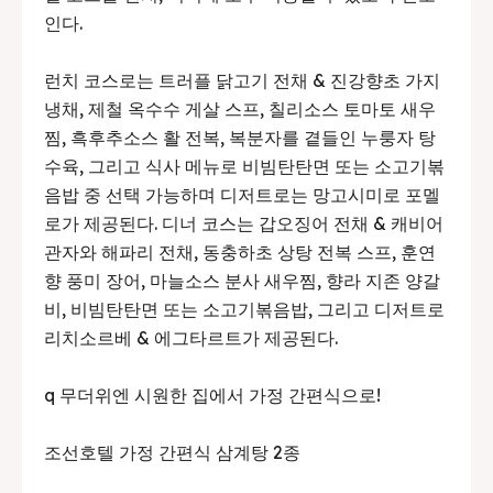
인다.
런치 코스로는 트러플 닭고기 전채 & 진강향초 가지
냉채, 제철 옥수수 게살 스프, 칠리소스 토마토 새우
찜, 흑후추소스 활 전복, 복분자를 곁들인 누룽자 탕
수육, 그리고 식사 메뉴로 비빔탄탄면 또는 소고기볶
음밥 중 선택 가능하며 디저트로는 망고시미로 포멜
로가 제공된다. 디너 코스는 갑오징어 전채 & 캐비어
관자와 해파리 전채, 동충하초 상탕 전복 스프, 훈연
향 풍미 장어, 마늘소스 분사 새우찜, 향라 지존 양갈
비, 비빔탄탄면 또는 소고기볶음밥, 그리고 디저트로
리치소르베 & 에그타르트가 제공된다.
q 무더위엔 시원한 집에서 가정 간편식으로!
조선호텔 가정 간편식 삼계탕 2종