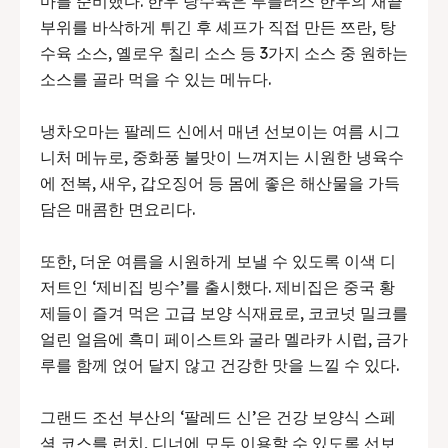
마를 준비했다. 한우 탕수육은 투플러스 한우의 채끝
부위를 바삭하게 튀긴 후 셰프가 직접 만든 쯔란, 탕
수육 소스, 옐로우 칠리 소스 등 3가지 소스 중 원하는
소스를 골라 먹을 수 있는 메뉴다.
냉차오마는 팔레드 신에서 매년 선보이는 여름 시그
니처 메뉴로, 중화풍 불맛이 느껴지는 시원한 냉육수
에 전복, 새우, 갑오징어 등 몸에 좋은 해산물을 가득
담은 매콤한 면요리다.
또한, 더운 여름을 시원하게 보낼 수 있도록 이색 디
저트인 ‘제비집 빙수’를 출시했다. 제비집은 중국 황
제들이 즐겨 먹은 고급 보양 식재료로, 코코넛 밀크를
얼린 얼음에 흑미 페이스트와 굴라 멜라카 시럽, 금가
루를 함께 얹어 달지 않고 건강한 맛을 느낄 수 있다.
그랜드 조선 부산의 ‘팔레드 신’은 건강 보양식 스페
셜 코스를 런치, 디너에 모두 이용할 수 있도록 선보