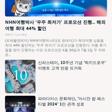
NHN여행박사 ‘우주 최저가’ 프로모션 진행… 해외
여행 최대 44% 할인
2024년 June 24일
(트래블앤레저) NHN여행박사(대표 윤태석)가 해외여행 상품을
최대 44% 할인하는 ‘우주 최저가’ 프로모션을 진행한다. 여름 휴가
철을 맞아 진행하는 이번 프로모션은 6월 24일과 7월 1일 두 차례
로...
신라스테이, 10주년 기념 ‘럭키드로우’
이벤트 고객 반응 뜨거워
파라다이스 문화재단, ‘아시안 팝 페스
티벌 2024’ 1만 관객 성료