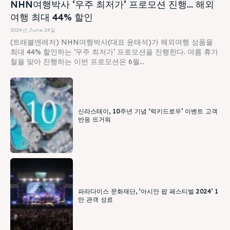
NHN여행박사 ‘우주 최저가’ 프로모션 진행… 해외
여행 최대 44% 할인
2024년 June 24일
(트래블앤레저) NHN여행박사(대표 윤태석)가 해외여행 상품을
최대 44% 할인하는 ‘우주 최저가’ 프로모션을 진행한다. 여름 휴가
철을 맞아 진행하는 이번 프로모션은 6월...
신라스테이, 10주년 기념 ‘럭키드로우’ 이벤트 고객
반응 뜨거워
파라다이스 문화재단, ‘아시안 팝 페스티벌 2024’ 1
만 관객 성료