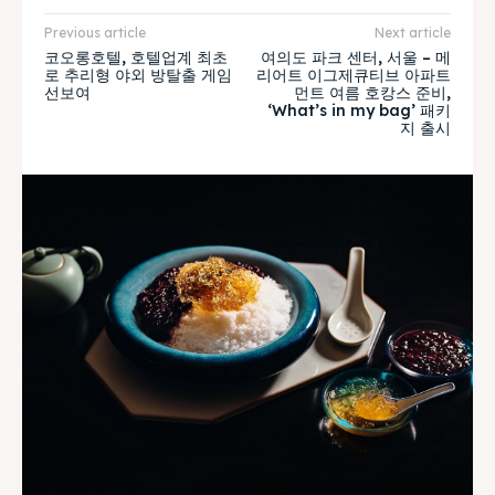
Previous article
Next article
코오롱호텔, 호텔업계 최초
여의도 파크 센터, 서울 – 메
로 추리형 야외 방탈출 게임
리어트 이그제큐티브 아파트
선보여
먼트 여름 호캉스 준비,
‘What’s in my bag’ 패키
지 출시