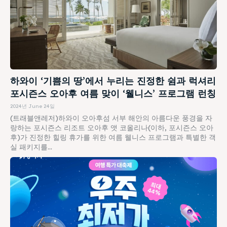
하와이 ‘기쁨의 땅’에서 누리는 진정한 쉼과 럭셔리
포시즌스 오아후 여름 맞이 ‘웰니스’ 프로그램 런칭
2024년 June 24일
(트래블앤레저)하와이 오아후섬 서부 해안의 아름다운 풍경을 자
랑하는 포시즌스 리조트 오아후 앳 코올리나(이하, 포시즌스 오아
후)가 진정한 힐링 휴가를 위한 여름 웰니스 프로그램과 특별한 객
실 패키지를...