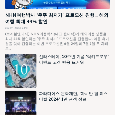
NHN여행박사 ‘우주 최저가’ 프로모션 진행… 해외
여행 최대 44% 할인
2024년 June 24일
(트래블앤레저) NHN여행박사(대표 윤태석)가 해외여행 상품을
최대 44% 할인하는 ‘우주 최저가’ 프로모션을 진행한다. 여름 휴가
철을 맞아 진행하는 이번 프로모션은 6월 24일과 7월 1일 두 차례
로...
신라스테이, 10주년 기념 ‘럭키드로우’
이벤트 고객 반응 뜨거워
파라다이스 문화재단, ‘아시안 팝 페스
티벌 2024’ 1만 관객 성료