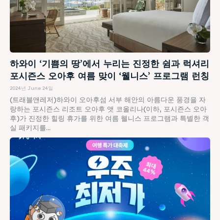
하와이 ‘기쁨의 땅’에서 누리는 진정한 쉼과 럭셔리
포시즌스 오아후 여름 맞이 ‘웰니스’ 프로그램 런칭
2024년 June 24일
(트래블앤레저)하와이 오아후섬 서부 해안의 아름다운 풍경을 자
랑하는 포시즌스 리조트 오아후 앳 코올리나(이하, 포시즌스 오아
후)가 진정한 힐링 휴가를 위한 여름 웰니스 프로그램과 특별한 객
실 패키지를...