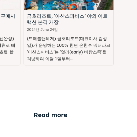
 구매시
금호리조트, ‘아산스파비스’ 야외 어트
랙션 본격 개장
2024년 June 24일
선완성)
(트래블앤레저) 금호리조트(대표이사 김성
제휴로 베
일)가 운영하는 100% 천연 온천수 워터파크
호텔 할
‘아산스파비스’는 ‘얼리(early) 바캉스족’을
겨냥하여 이달 1일부터...
Read more