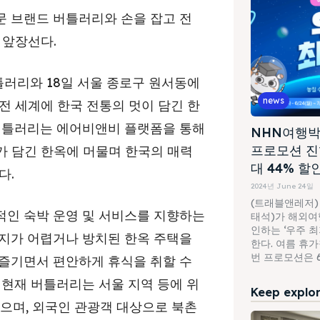
 브랜드 버틀러리와 손을 잡고 전
 앞장선다.
러리와 18일 서울 종로구 원서동에
news
전 세계에 한국 전통의 멋이 담긴 한
 버틀러리는 에어비앤비 플랫폼을 통해
NHN여행박
프로모션 진
가 담긴 한옥에 머물며 한국의 매력
대 44% 할
다.
2024년 June 24일
(트래블앤레저)
적인 숙박 운영 및 서비스를 지향하는
태석)가 해외여행
인하는 ‘우주 
유지가 어렵거나 방치된 한옥 주택을
한다. 여름 휴
번 프로모션은 6월
 즐기면서 편안하게 휴식을 취할 수
 현재 버틀러리는 서울 지역 등에 위
Keep explori
있으며, 외국인 관광객 대상으로 북촌