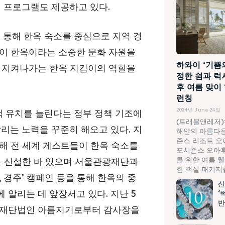
험 프로그램도 제공하고 있다.
통해 한옥 숙소를 중심으로 지역 경
들이 한옥이라는 소중한 문화 자원을
하와이 ‘기쁨
를 지켜나가는 한옥 지킴이의 역할을
정한 쉼과 럭
후 여름 맞이
런칭
2024년 June 24일
객 유치를 늘린다는 정부 정책 기조에
(트래블앤레저)
리는 노력을 꾸준히 해오고 있다. 지
해안의 아름다운
즌스 리조트 오
통해 전 세계 게스트들이 한옥 숙소를
포시즌스 오아후
를 위한 여름 
를 신설한 바 있으며 서울관광재단과
한 객실 패키지를.
, 경주’ 캠페인 등을 통해 한옥의 중
신
 알리는 데 앞장서고 있다. 지난 5
‘
반
 재단법인 아름지기로부터 감사장을