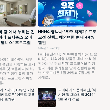
의 땅’에서 누리는 진
NHN여행박사 ‘우주 최저가’ 프로
셔리 포시즌스 오아
모션 진행… 해외여행 최대 44%
 ‘웰니스’ 프로그램
할인
2024년 June 24일
(트래블앤레저) NHN여행박사(대표 윤
태석)가 해외여행 상품을 최대 44% 할
하와이 오아후섬 서부
인하는 ‘우주 최저가’ 프로모션을 진행
 풍경을 자랑하는 포시
한다. 여름 휴가철을 맞아 진행하는 이
아후 앳 코올리나(이하,
번 프로모션은 6월 24일과 7월 1일 두
)가 진정한 힐링 휴가
차례로...
웰니스 프로그램과 특별
..
라스테이, 10주년 기념
파라다이스 문화재단, ‘아
럭키드로우’ 이벤트 고객
시안 팝 페스티벌 2024’
응 뜨거워
1만 관객 성료