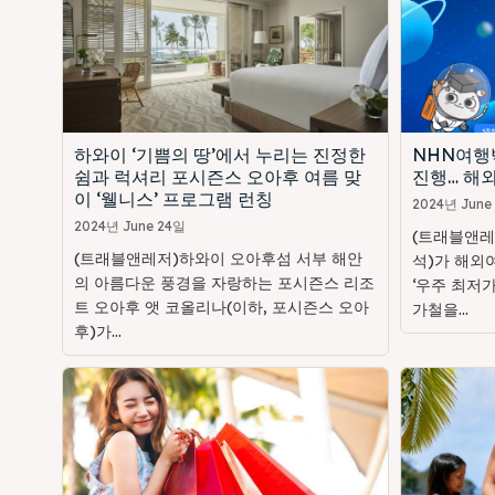
하와이 ‘기쁨의 땅’에서 누리는 진정한
NHN여행
쉼과 럭셔리 포시즌스 오아후 여름 맞
진행… 해외
이 ‘웰니스’ 프로그램 런칭
2024년 June
2024년 June 24일
(트래블앤레
(트래블앤레저)하와이 오아후섬 서부 해안
석)가 해외
의 아름다운 풍경을 자랑하는 포시즌스 리조
‘우주 최저가
트 오아후 앳 코올리나(이하, 포시즌스 오아
가철을...
후)가...