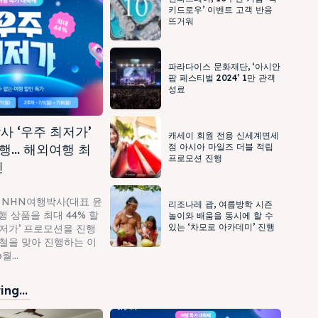
키드로우’ 이벤트 고객 반응
뜨거워
파라다이스 문화재단, ‘아시안
팝 페스티벌 2024’ 1만 관객
성료
사 ‘우주 최저가’
캐세이 회원 전용 신세계면세
행… 해외여행 최
점 아시아 마일즈 더블 적립
프로모션 진행
인
 NHN여행박사(대표 윤
리조나레 괌, 여름방학 시즌
 상품을 최대 44% 할
놀이와 배움을 동시에 할 수
있는 ‘차모로 아카데미’ 진행
최저가’ 프로모션을 진행
가철을 맞아 진행하는 이
...
ng...