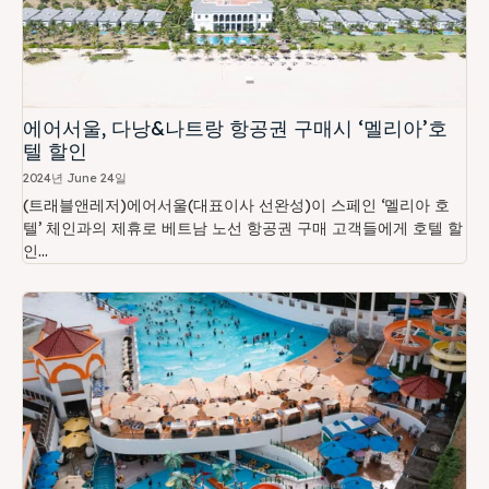
에어서울, 다낭&나트랑 항공권 구매시 ‘멜리아’호
텔 할인
2024년 June 24일
(트래블앤레저)에어서울(대표이사 선완성)이 스페인 ‘멜리아 호
텔’ 체인과의 제휴로 베트남 노선 항공권 구매 고객들에게 호텔 할
인...