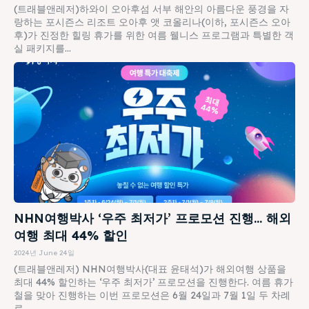
(트래블앤레저)하와이 오아후섬 서부 해안의 아름다운 풍경을 자
랑하는 포시즌스 리조트 오아후 앳 코올리나(이하, 포시즌스 오아
후)가 진정한 힐링 휴가를 위한 여름 웰니스 프로그램과 특별한 객
실 패키지를...
NHN여행박사 ‘우주 최저가’ 프로모션 진행… 해외
여행 최대 44% 할인
2024년 June 24일
(트래블앤레저) NHN여행박사(대표 윤태석)가 해외여행 상품을
최대 44% 할인하는 ‘우주 최저가’ 프로모션을 진행한다. 여름 휴가
철을 맞아 진행하는 이번 프로모션은 6월 24일과 7월 1일 두 차례
로...