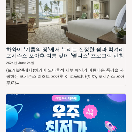
하와이 ‘기쁨의 땅’에서 누리는 진정한 쉼과 럭셔리
포시즌스 오아후 여름 맞이 ‘웰니스’ 프로그램 런칭
2024년 June 24일
(트래블앤레저)하와이 오아후섬 서부 해안의 아름다운 풍경을 자
랑하는 포시즌스 리조트 오아후 앳 코올리나(이하, 포시즌스 오아
후)가...