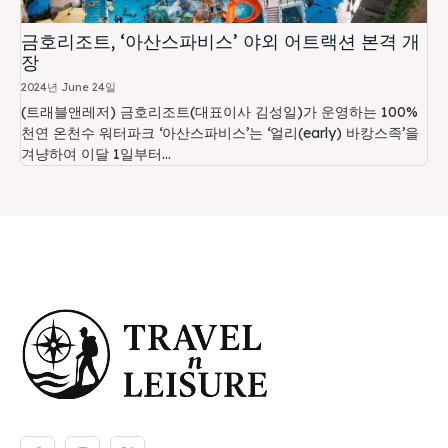
금호리조트, ‘아산스파비스’ 야외 어트랙션 본격 개
장
2024년 June 24일
(트래블앤레저) 금호리조트(대표이사 김성일)가 운영하는 100%
천연 온천수 워터파크 ‘아산스파비스’는 ‘얼리(early) 바캉스족’을
겨냥하여 이달 1일부터...