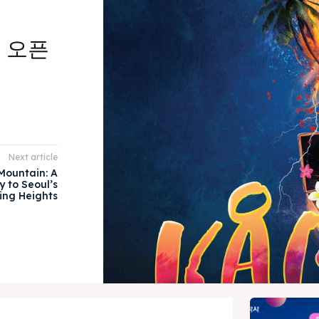
드 오픈
Next article
ountain: A
 to Seoul’s
ing Heights