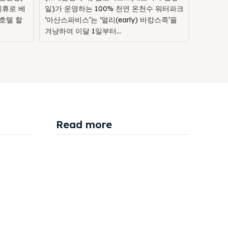
제휴로 베
일)가 운영하는 100% 천연 온천수 워터파크
호텔 할
‘아산스파비스’는 ‘얼리(early) 바캉스족’을
겨냥하여 이달 1일부터...
Read more