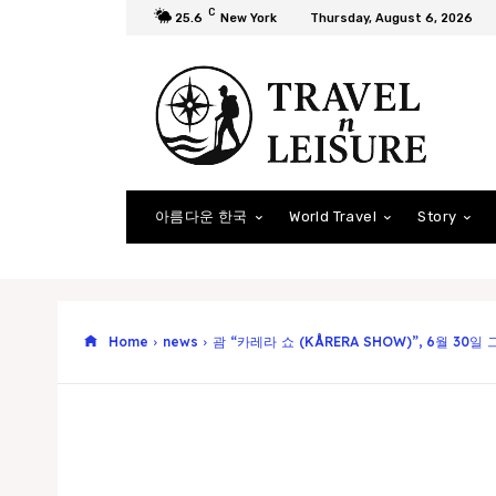
C
25.6
New York
Thursday, August 6, 2026
아름다운 한국
World Travel
Story
Home
news
괌 “카레라 쇼 (KÅRERA SHOW)”, 6월 30일