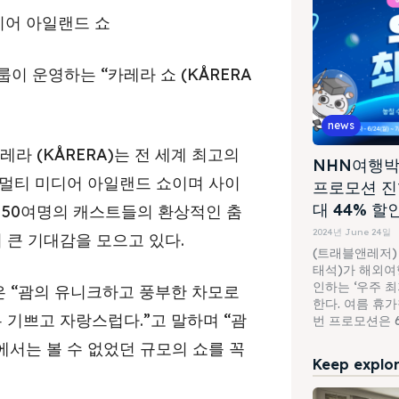
디어 아일랜드 쇼
룹이 운영하는 “카레라 쇼 (KÅRERA
news
레라 (KÅRERA)는 전 세계 최고의
NHN여행박
 멀티 미디어 아일랜드 쇼이며 사이
프로모션 진
대 44% 할
인 50여명의 캐스트들의 환상적인 춤
2024년 June 24일
 큰 기대감을 모으고 있다.
(트래블앤레저)
태석)가 해외여행
인하는 ‘우주 
은 “괌의 유니크하고 풍부한 차모로
한다. 여름 휴
 기쁘고 자랑스럽다.”고 말하며 “괌
번 프로모션은 6월
서는 볼 수 없었던 규모의 쇼를 꼭
Keep explori