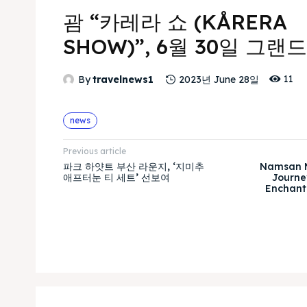
괌 “카레라 쇼 (KÅRERA
SHOW)”, 6월 30일 그랜
11
By
travelnews1
2023년 June 28일
news
Previous article
파크 하얏트 부산 라운지, ‘지미추
Namsan M
애프터눈 티 세트’ 선보여
Journey
Enchant