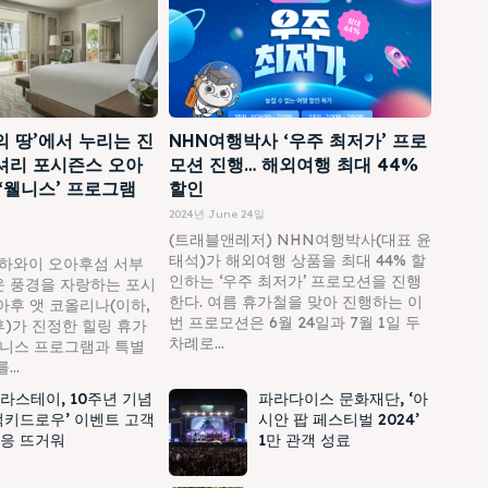
의 땅’에서 누리는 진
NHN여행박사 ‘우주 최저가’ 프로
셔리 포시즌스 오아
모션 진행… 해외여행 최대 44%
 ‘웰니스’ 프로그램
할인
2024년 June 24일
(트래블앤레저) NHN여행박사(대표 윤
태석)가 해외여행 상품을 최대 44% 할
하와이 오아후섬 서부
인하는 ‘우주 최저가’ 프로모션을 진행
 풍경을 자랑하는 포시
한다. 여름 휴가철을 맞아 진행하는 이
아후 앳 코올리나(이하,
번 프로모션은 6월 24일과 7월 1일 두
)가 진정한 힐링 휴가
차례로...
웰니스 프로그램과 특별
..
라스테이, 10주년 기념
파라다이스 문화재단, ‘아
럭키드로우’ 이벤트 고객
시안 팝 페스티벌 2024’
응 뜨거워
1만 관객 성료