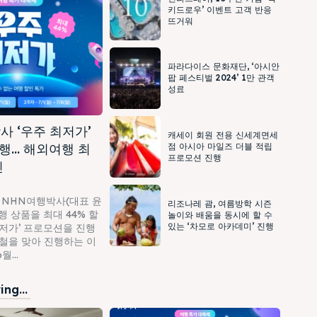
키드로우’ 이벤트 고객 반응
뜨거워
파라다이스 문화재단, ‘아시안
팝 페스티벌 2024’ 1만 관객
성료
사 ‘우주 최저가’
캐세이 회원 전용 신세계면세
행… 해외여행 최
점 아시아 마일즈 더블 적립
프로모션 진행
인
 NHN여행박사(대표 윤
리조나레 괌, 여름방학 시즌
 상품을 최대 44% 할
놀이와 배움을 동시에 할 수
있는 ‘차모로 아카데미’ 진행
최저가’ 프로모션을 진행
가철을 맞아 진행하는 이
...
ng...