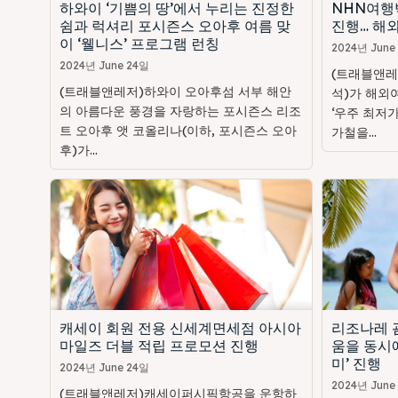
하와이 ‘기쁨의 땅’에서 누리는 진정한
NHN여행
쉼과 럭셔리 포시즌스 오아후 여름 맞
진행… 해외
이 ‘웰니스’ 프로그램 런칭
2024년 June
2024년 June 24일
(트래블앤레
(트래블앤레저)하와이 오아후섬 서부 해안
석)가 해외
의 아름다운 풍경을 자랑하는 포시즌스 리조
‘우주 최저가
트 오아후 앳 코올리나(이하, 포시즌스 오아
가철을...
후)가...
캐세이 회원 전용 신세계면세점 아시아
리조나레 괌
마일즈 더블 적립 프로모션 진행
움을 동시에
미’ 진행
2024년 June 24일
2024년 June
(트래블앤레저)캐세이퍼시픽항공을 운항하