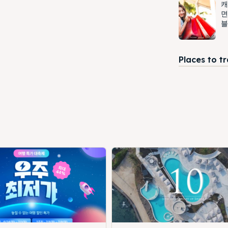
캐
면
블
Places to t