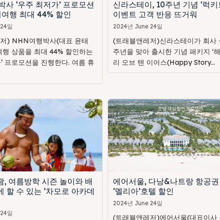
박사 ‘우주 최저가’ 프로모션
신라스테이, 10주년 기념 ‘럭키
여행 최대 44% 할인
이벤트 고객 반응 뜨거워
 24일
2024년 June 24일
저) NHN여행박사(대표 윤태
(트래블앤레저)신라스테이가 회사 설
여행 상품을 최대 44% 할인하는
주년을 맞아 출시한 기념 패키지 '
’ 프로모션을 진행한다. 여름 휴
리 오브 텐 이어스(Happy Story...
, 여름방학 시즌 놀이와 배
에어서울, 다낭&나트랑 항공권
 할 수 있는 ‘차모로 아카데
‘멜리아’호텔 할인
2024년 June 24일
 24일
(트래블앤레저)에어서울(대표이사 