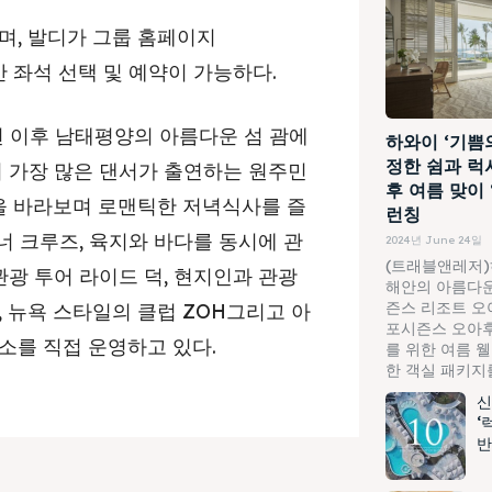
며, 발디가 그룹 홈페이지
 실시간 좌석 선택 및 예약이 가능하다.
 년 이후 남태평양의 아름다운 섬 괌에
하와이 ‘기쁨
정한 쉼과 럭
서 가장 많은 댄서가 출연하는 원주민
후 여름 맞이
양을 바라보며 로맨틱한 저녁식사를 즐
런칭
디너 크루즈, 육지와 바다를 동시에 관
2024년 June 24일
(트래블앤레저)
관광 투어 라이드 덕, 현지인과 관광
해안의 아름다운
즌스 리조트 오
 뉴욕 스타일의 클럽 ZOH그리고 아
포시즌스 오아후
소를 직접 운영하고 있다.
를 위한 여름 
한 객실 패키지를.
신
‘
반