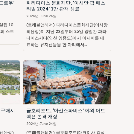
드로우’
파라다이스 문화재단, ‘아시안 팝 페스
티벌 2024’ 1만 관객 성료
2024년 June 24일
립 10
(트래블앤레저) 파라다이스문화재단(이사장
해피 스토
최윤정)이 지난 22일부터 23일 양일간 파라
다이스시티(인천 영종도)에서 아시아를 대
표하는 뮤지션들을 한 자리에서...
 구매시
금호리조트, ‘아산스파비스’ 야외 어트
랙션 본격 개장
2024년 June 24일
선완성)
(트래블앤레저) 금호리조트(대표이사 김성