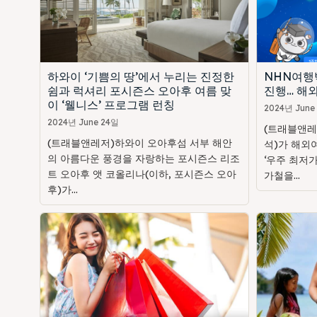
하와이 ‘기쁨의 땅’에서 누리는 진정한
NHN여행
쉼과 럭셔리 포시즌스 오아후 여름 맞
진행… 해외
이 ‘웰니스’ 프로그램 런칭
2024년 June
2024년 June 24일
(트래블앤레
(트래블앤레저)하와이 오아후섬 서부 해안
석)가 해외
의 아름다운 풍경을 자랑하는 포시즌스 리조
‘우주 최저가
트 오아후 앳 코올리나(이하, 포시즌스 오아
가철을...
후)가...