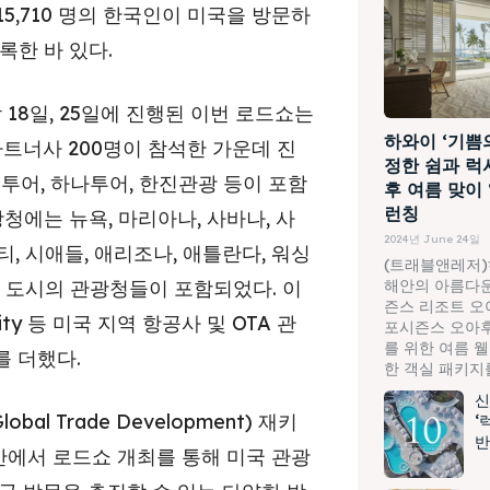
15,710 명의 한국인이 미국을 방문하
록한 바 있다.
18일, 25일에 진행된 이번 로드쇼는
하와이 ‘기쁨
파트너사 200명이 참석한 가운데 진
정한 쉼과 럭
투어, 하나투어, 한진관광 등이 포함
후 여름 맞이
런칭
청에는 뉴욕, 마리아나, 사바나, 사
2024년 June 24일
, 시애들, 애리조나, 애틀란다, 워싱
(트래블앤레저)
해안의 아름다운
주요 도시의 관광청들이 포함되었다. 이
즌스 리조트 오
y 등 미국 지역 항공사 및 OTA 관
포시즌스 오아후
를 위한 여름 
 더했다.
한 객실 패키지를.
신
 Trade Development) 재키
‘
반
및 부산에서 로드쇼 개최를 통해 미국 관광