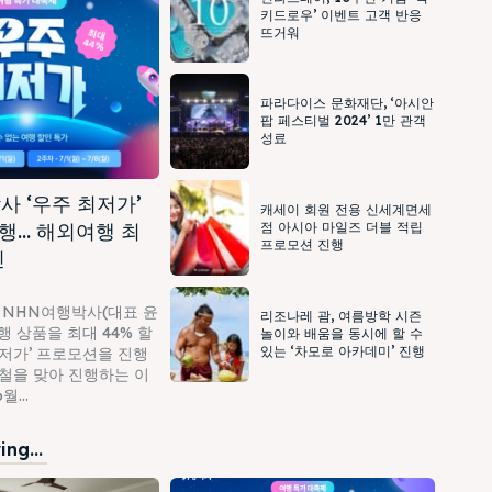
키드로우’ 이벤트 고객 반응
뜨거워
파라다이스 문화재단, ‘아시안
팝 페스티벌 2024’ 1만 관객
성료
사 ‘우주 최저가’
캐세이 회원 전용 신세계면세
행… 해외여행 최
점 아시아 마일즈 더블 적립
프로모션 진행
인
 NHN여행박사(대표 윤
리조나레 괌, 여름방학 시즌
 상품을 최대 44% 할
놀이와 배움을 동시에 할 수
있는 ‘차모로 아카데미’ 진행
최저가’ 프로모션을 진행
가철을 맞아 진행하는 이
...
ng...