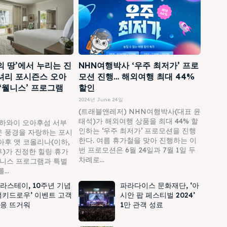
의 땅’에서 누리는 진
NHN여행박사 ‘우주 최저가’ 프로
셔리 포시즌스 오아
모션 진행… 해외여행 최대 44%
 ‘웰니스’ 프로그램
할인
2024년 June 24일
(트래블앤레저) NHN여행박사(대표 윤
태석)가 해외여행 상품을 최대 44% 할
하와이 오아후섬 서부
인하는 ‘우주 최저가’ 프로모션을 진행
 풍경을 자랑하는 포시
한다. 여름 휴가철을 맞아 진행하는 이
아후 앳 코올리나(이하,
번 프로모션은 6월 24일과 7월 1일 두
)가 진정한 힐링 휴가
차례로...
웰니스 프로그램과 특별
..
라스테이, 10주년 기념
파라다이스 문화재단, ‘아
럭키드로우’ 이벤트 고객
시안 팝 페스티벌 2024’
응 뜨거워
1만 관객 성료