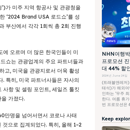
’)가 미주 지역 항공사 및 관광청을
2024 Brand USA 로드쇼’를 성
 부산에서 각각 1회씩 총 2회 진행
news
도에 오르며 더 많은 한국인들이 미
NHN여행박
프로모션 진
 로드쇼는 관광업계의 주요 파트너들과
대 44% 할
하고, 미국을 관광지로서 더욱 활성
2024년 June 24일
. 특히, 미국 파트너사들은 자사의
(트래블앤레저)
태석)가 해외여행
사항 및 셀링 포인트, 세일즈 툴킷
인하는 ‘우주 
간을 가졌다.
한다. 여름 휴
번 프로모션은 6월
160만명을 넘어서면서 코로나 사태
Keep explori
 것으로 집계되었다. 특히, 올해 1~2