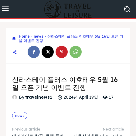
Home
news
신라스테이 플러스 이호테우 5월 16일 오픈 기
념 이벤트 진행
신라스테이 플러스 이호테우 5월 16
일 오픈 기념 이벤트 진행
17
By
travelnews1
2024년 April 19일
news
Previous article
Next article
에미레이트 항공, 올해 두바
서울신라호텔 더 파크뷰 이