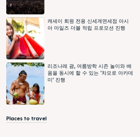
캐세이 회원 전용 신세계면세점 아시
아 마일즈 더블 적립 프로모션 진행
리조나레 괌, 여름방학 시즌 놀이와 배
움을 동시에 할 수 있는 ‘차모로 아카데
미’ 진행
Places to travel