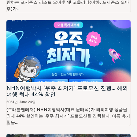
랑하는 포시즌스 리조트 오아후 앳 코올리나(이하, 포시즌스 오아
후)가...
NHN여행박사 ‘우주 최저가’ 프로모션 진행… 해외
여행 최대 44% 할인
2024년 June 24일
(트래블앤레저) NHN여행박사(대표 윤태석)가 해외여행 상품을
최대 44% 할인하는 ‘우주 최저가’ 프로모션을 진행한다. 여름 휴가
철을...