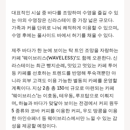
대표적인 시설 중 바다를 조망하며 수영을 즐길 수 있
는 야외 수영장은 신라스테이 중 가장 넓은 규모다.
가족과 커플 단위로 나눠 쾌적하게 이용할 수 있으며,
수영 후에는 풀사이드 바에서 허기를 채울 수 있다.
제주 바다가 한 눈에 보이는 탁 트인 조망을 자랑하는
카페 ‘웨이브리스(WAVELESS)’도 함께 오픈한다. 신
라스테이는 최근 빵지순례, 맛있고 멋있는 카페 투어
등 카페를 선호하는 트렌드를 반영해 투숙객뿐만 아
니라 외부 고객도 이용 가능한 별동의 카페를 운영할
계획이다. 지상 2층 총 130석 규모로 마련되는 카페
‘웨이브리스’는 이호동, 테우동, 루프탑으로 이뤄지
며, 하늘과 바다가 맞닿아 보이는 전경에서 커피 원두
5 종류와 코바 커피를 이용한 커피, 우도 땅콩을 이용
한 아인슈페너 등 웨이브리스에서만 느낄 수 있는 감
성을 제공할 예정이다.