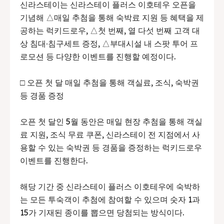
신라스테이는 신라스테이 플러스 이호테우 오픈을
기념해 △매일 추첨을 통해 숙박료 지원 등 혜택을 제
공하는 럭키드로우, △첫 번째, 열 다섯 번째 고객 대
상 침대∙침구세트 증정, △부대시설 내 스팟 투어 프
로모션 등 다양한 이벤트를 진행할 예정이다.
□ 오픈 첫 달 매일 추첨을 통해 객실료, 조식, 숙박권
등 경품 증정
오픈 첫 달인 5월 동안은 매일 현장 추첨을 통해 객실
료 지원, 조식 무료 쿠폰, 신라스테이 전 지점에서 사
용할 수 있는 숙박권 등 경품을 증정하는 럭키드로우
이벤트를 진행한다.
해당 기간 중 신라스테이 플러스 이호테우에 숙박하
는 모든 투숙객이 추첨에 참여할 수 있으며 숫자 1과
15가 기재된 종이를 뽑으면 당첨되는 방식이다.