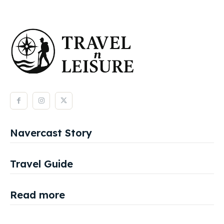
Navercast Story
Travel Guide
Read more