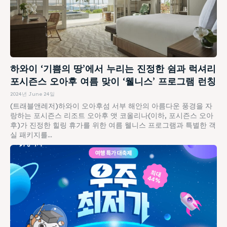
하와이 ‘기쁨의 땅’에서 누리는 진정한 쉼과 럭셔리
포시즌스 오아후 여름 맞이 ‘웰니스’ 프로그램 런칭
2024년 June 24일
(트래블앤레저)하와이 오아후섬 서부 해안의 아름다운 풍경을 자
랑하는 포시즌스 리조트 오아후 앳 코올리나(이하, 포시즌스 오아
후)가 진정한 힐링 휴가를 위한 여름 웰니스 프로그램과 특별한 객
실 패키지를...