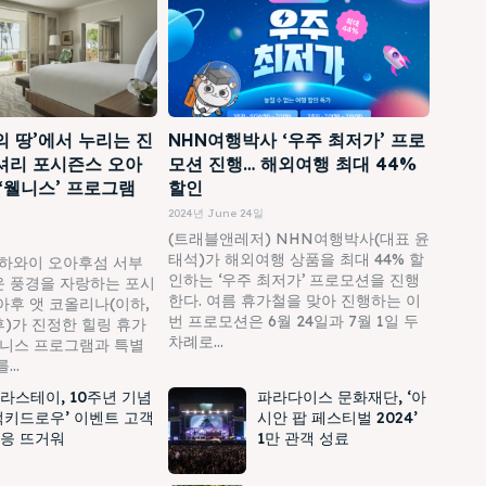
의 땅’에서 누리는 진
NHN여행박사 ‘우주 최저가’ 프로
셔리 포시즌스 오아
모션 진행… 해외여행 최대 44%
 ‘웰니스’ 프로그램
할인
2024년 June 24일
(트래블앤레저) NHN여행박사(대표 윤
태석)가 해외여행 상품을 최대 44% 할
하와이 오아후섬 서부
인하는 ‘우주 최저가’ 프로모션을 진행
 풍경을 자랑하는 포시
한다. 여름 휴가철을 맞아 진행하는 이
아후 앳 코올리나(이하,
번 프로모션은 6월 24일과 7월 1일 두
)가 진정한 힐링 휴가
차례로...
웰니스 프로그램과 특별
..
라스테이, 10주년 기념
파라다이스 문화재단, ‘아
럭키드로우’ 이벤트 고객
시안 팝 페스티벌 2024’
응 뜨거워
1만 관객 성료