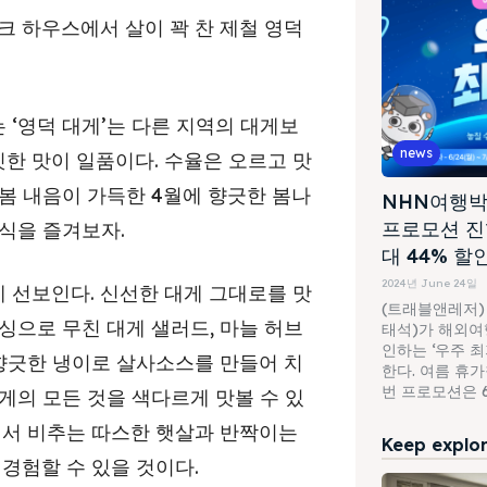
 하우스에서 살이 꽉 찬 제철 영덕
‘영덕 대게’는 다른 지역의 대게보
news
깃한 맛이 일품이다. 수율은 오르고 맛
봄 내음이 가득한 4월에 향긋한 봄나
NHN여행박
프로모션 진
식을 즐겨보자.
대 44% 할
2024년 June 24일
 선보인다. 신선한 대게 그대로를 맛
(트래블앤레저)
싱으로 무친 대게 샐러드, 마늘 허브
태석)가 해외여행
인하는 ‘우주 
 향긋한 냉이로 살사소스를 만들어 치
한다. 여름 휴
번 프로모션은 6월
게의 모든 것을 색다르게 맛볼 수 있
에서 비추는 따스한 햇살과 반짝이는
Keep explori
경험할 수 있을 것이다.