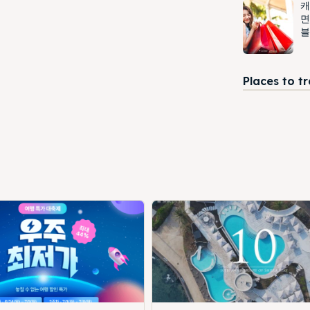
캐
면
블
Places to t