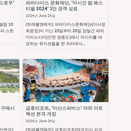
드로우’
파라다이스 문화재단, ‘아시안 팝 페스
티벌 2024’ 1만 관객 성료
2024년 June 24일
립 10
(트래블앤레저) 파라다이스문화재단(이사장
해피 스토
최윤정)이 지난 22일부터 23일 양일간 파라
다이스시티(인천 영종도)에서 아시아를 대
표하는 뮤지션들을 한 자리에서...
 구매시
금호리조트, ‘아산스파비스’ 야외 어트
랙션 본격 개장
2024년 June 24일
선완성)
(트래블앤레저) 금호리조트(대표이사 김성