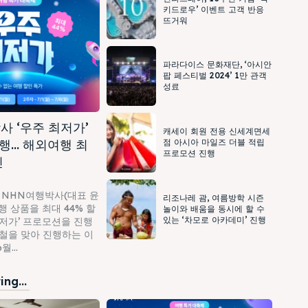
키드로우’ 이벤트 고객 반응
뜨거워
파라다이스 문화재단, ‘아시안
팝 페스티벌 2024’ 1만 관객
성료
사 ‘우주 최저가’
캐세이 회원 전용 신세계면세
행… 해외여행 최
점 아시아 마일즈 더블 적립
프로모션 진행
인
 NHN여행박사(대표 윤
리조나레 괌, 여름방학 시즌
 상품을 최대 44% 할
놀이와 배움을 동시에 할 수
있는 ‘차모로 아카데미’ 진행
최저가’ 프로모션을 진행
가철을 맞아 진행하는 이
...
ng...