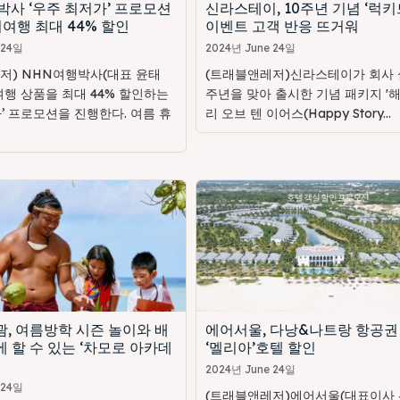
박사 ‘우주 최저가’ 프로모션
신라스테이, 10주년 기념 ‘럭키
여행 최대 44% 할인
이벤트 고객 반응 뜨거워
 24일
2024년 June 24일
저) NHN여행박사(대표 윤태
(트래블앤레저)신라스테이가 회사 설
여행 상품을 최대 44% 할인하는
주년을 맞아 출시한 기념 패키지 '
’ 프로모션을 진행한다. 여름 휴
리 오브 텐 이어스(Happy Story...
, 여름방학 시즌 놀이와 배
에어서울, 다낭&나트랑 항공권
 할 수 있는 ‘차모로 아카데
‘멜리아’호텔 할인
2024년 June 24일
 24일
(트래블앤레저)에어서울(대표이사 