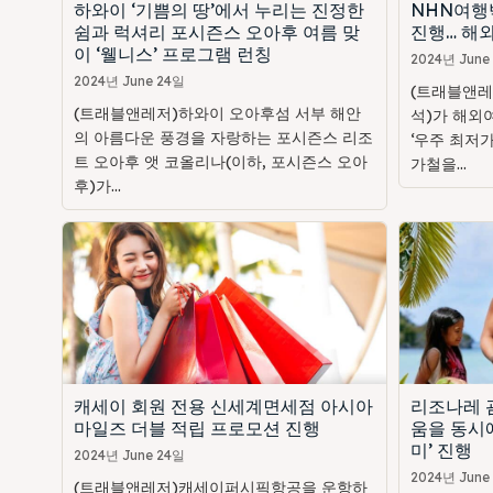
하와이 ‘기쁨의 땅’에서 누리는 진정한
NHN여행
쉼과 럭셔리 포시즌스 오아후 여름 맞
진행… 해외
이 ‘웰니스’ 프로그램 런칭
2024년 June
2024년 June 24일
(트래블앤레
(트래블앤레저)하와이 오아후섬 서부 해안
석)가 해외
의 아름다운 풍경을 자랑하는 포시즌스 리조
‘우주 최저가
트 오아후 앳 코올리나(이하, 포시즌스 오아
가철을...
후)가...
캐세이 회원 전용 신세계면세점 아시아
리조나레 괌
마일즈 더블 적립 프로모션 진행
움을 동시에
미’ 진행
2024년 June 24일
2024년 June
(트래블앤레저)캐세이퍼시픽항공을 운항하