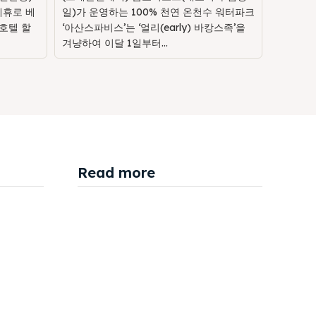
제휴로 베
일)가 운영하는 100% 천연 온천수 워터파크
호텔 할
‘아산스파비스’는 ‘얼리(early) 바캉스족’을
겨냥하여 이달 1일부터...
Read more