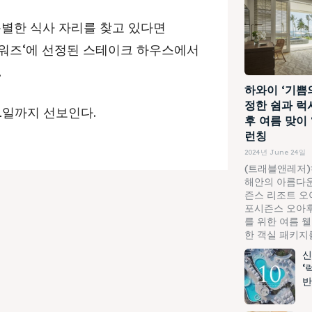
특별한 식사 자리를 찾고 있다면
 어워즈‘에 선정된 스테이크 하우스에서
.
하와이 ‘기쁨
정한 쉼과 럭
21일까지 선보인다.
후 여름 맞이
런칭
2024년 June 24일
(트래블앤레저)
해안의 아름다운
즌스 리조트 오
포시즌스 오아후
를 위한 여름 
한 객실 패키지를.
신
‘
반