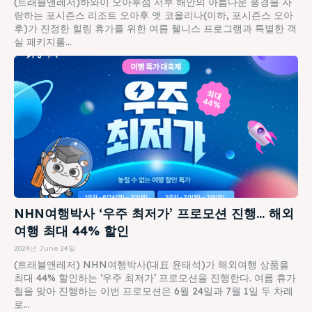
(트래블앤레저)하와이 오아후섬 서부 해안의 아름다운 풍경을 자
랑하는 포시즌스 리조트 오아후 앳 코올리나(이하, 포시즌스 오아
후)가 진정한 힐링 휴가를 위한 여름 웰니스 프로그램과 특별한 객
실 패키지를...
NHN여행박사 ‘우주 최저가’ 프로모션 진행… 해외
여행 최대 44% 할인
2024년 June 24일
(트래블앤레저) NHN여행박사(대표 윤태석)가 해외여행 상품을
최대 44% 할인하는 ‘우주 최저가’ 프로모션을 진행한다. 여름 휴가
철을 맞아 진행하는 이번 프로모션은 6월 24일과 7월 1일 두 차례
로...