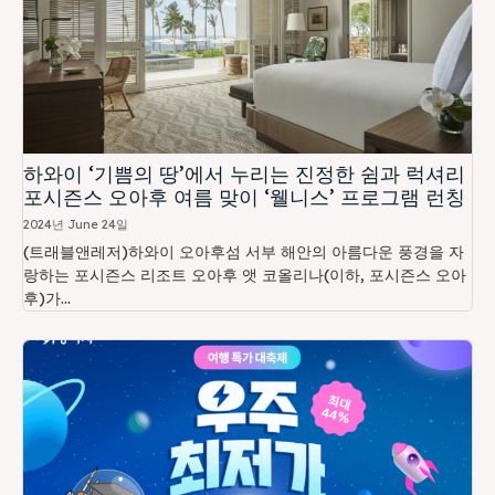
하와이 ‘기쁨의 땅’에서 누리는 진정한 쉼과 럭셔리
포시즌스 오아후 여름 맞이 ‘웰니스’ 프로그램 런칭
2024년 June 24일
(트래블앤레저)하와이 오아후섬 서부 해안의 아름다운 풍경을 자
랑하는 포시즌스 리조트 오아후 앳 코올리나(이하, 포시즌스 오아
후)가...