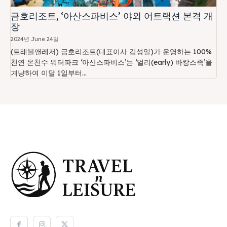
금호리조트, ‘아산스파비스’ 야외 어트랙션 본격 개
장
2024년 June 24일
(트래블앤레저) 금호리조트(대표이사 김성일)가 운영하는 100%
천연 온천수 워터파크 ‘아산스파비스’는 ‘얼리(early) 바캉스족’을
겨냥하여 이달 1일부터...