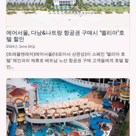
에어서울, 다낭&나트랑 항공권 구매시 ‘멜리아’호
텔 할인
2024년 June 24일
(트래블앤레저)에어서울(대표이사 선완성)이 스페인 ‘멜리아 호
텔’ 체인과의 제휴로 베트남 노선 항공권 구매 고객들에게 호텔 할
인...