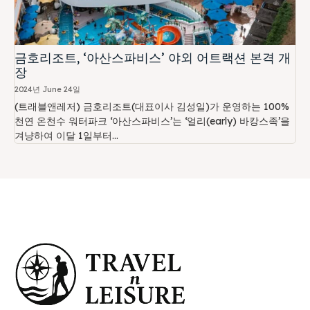
금호리조트, ‘아산스파비스’ 야외 어트랙션 본격 개
장
2024년 June 24일
(트래블앤레저) 금호리조트(대표이사 김성일)가 운영하는 100%
천연 온천수 워터파크 ‘아산스파비스’는 ‘얼리(early) 바캉스족’을
겨냥하여 이달 1일부터...