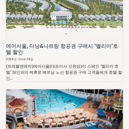
에어서울, 다낭&나트랑 항공권 구매시 ‘멜리아’호
텔 할인
2024년 June 24일
(트래블앤레저)에어서울(대표이사 선완성)이 스페인 ‘멜리아 호
텔’ 체인과의 제휴로 베트남 노선 항공권 구매 고객들에게 호텔 할
인...