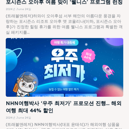
포시즌스 오아후 여름 맞이 ‘웰니스’ 프로그램 런칭
2024년 June 24일
(트래블앤레저)하와이 오아후섬 서부 해안의 아름다운 풍경을 자
랑하는 포시즌스 리조트 오아후 앳 코올리나(이하, 포시즌스 오아
후)가 진정한 힐링 휴가를 위한 여름 웰니스 프로그램과 특별한 객
실 패키지를...
NHN여행박사 ‘우주 최저가’ 프로모션 진행… 해외
여행 최대 44% 할인
2024년 June 24일
(트래블앤레저) NHN여행박사(대표 윤태석)가 해외여행 상품을