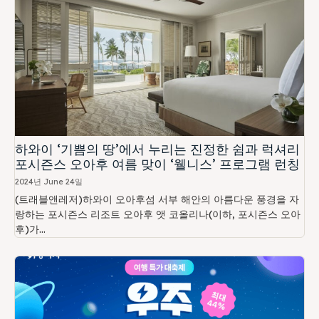
하와이 ‘기쁨의 땅’에서 누리는 진정한 쉼과 럭셔리
포시즌스 오아후 여름 맞이 ‘웰니스’ 프로그램 런칭
2024년 June 24일
(트래블앤레저)하와이 오아후섬 서부 해안의 아름다운 풍경을 자
랑하는 포시즌스 리조트 오아후 앳 코올리나(이하, 포시즌스 오아
후)가...