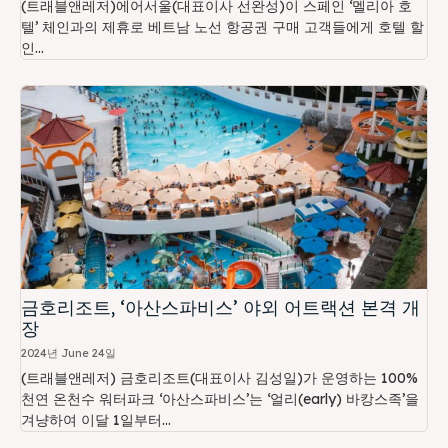
(트래블앤레저)에어서울(대표이사 선완성)이 스페인 ‘멜리아 호
텔’ 체인과의 제휴로 베트남 노선 항공권 구매 고객들에게 호텔 할
인...
금호리조트, ‘아산스파비스’ 야외 어트랙션 본격 개
장
2024년 June 24일
(트래블앤레저) 금호리조트(대표이사 김성일)가 운영하는 100%
천연 온천수 워터파크 ‘아산스파비스’는 ‘얼리(early) 바캉스족’을
겨냥하여 이달 1일부터...