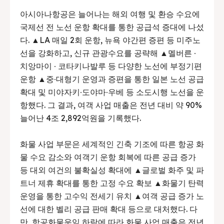
아시아나항공은 늘어나는 해외 여행 및 환승 수요에
국제선 전 노선 운항 확대를 통한 공급석 증대에 나섰
다. ▲LA 매일 2회 운항, 뉴욕 야간편 증편 등 미주노
선을 강화하고, 신규 관광수요를 공략해 ▲멜버른 ∙
치앙마이 ∙ 코타키나발루 등 다양한 노선에 부정기편
운항 ▲중∙대형기 운영과 증편을 통한 일본 노선 공급
확대 및 미야자키∙도야마∙우베 등 소도시행 노선을 운
항했다. 그 결과, 여객 사업 매출은 전년 대비 약 90%
늘어난 4조 2,892억원을 기록했다.
화물 사업 부문은 세계적인 긴축 기조에 따른 항공 화
물 수요 감소와 여객기 운항 회복에 따른 공급 증가
등 대외 여건의 불확실성 확대에 ▲글로벌 화주 및 파
트너 제휴 확대를 통한 고정 수요 확보 ▲화물기 탄력
운영을 통한 고수익 전세기 유치 ▲여객 공급 증가 노
선에 대한 벨리 공급 판매 확대 등으로 대처했다. 다
만, 항공화물운임 하락에 따라 화물 사업 매출은 전년