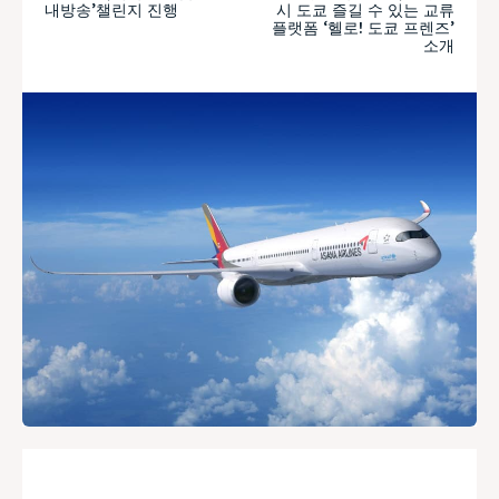
내방송’챌린지 진행
시 도쿄 즐길 수 있는 교류
플랫폼 ‘헬로! 도쿄 프렌즈’
소개