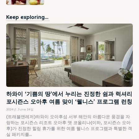
Keep exploring...
하와이 ‘기쁨의 땅’에서 누리는 진정한 쉼과 럭셔리
포시즌스 오아후 여름 맞이 ‘웰니스’ 프로그램 런칭
2024년 June 24일
(트래블앤레저)하와이 오아후섬 서부 해안의 아름다운 풍경을 자
랑하는 포시즌스 리조트 오아후 앳 코올리나(이하, 포시즌스 오아
후)가 진정한 힐링 휴가를 위한 여름 웰니스 프로그램과 특별한 객
실 패키지를...