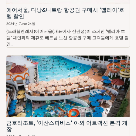
에어서울, 다낭&나트랑 항공권 구매시 ‘멜리아’호
텔 할인
2024년 June 24일
(트래블앤레저)에어서울(대표이사 선완성)이 스페인 ‘멜리아 호
텔’ 체인과의 제휴로 베트남 노선 항공권 구매 고객들에게 호텔 할
인...
금호리조트, ‘아산스파비스’ 야외 어트랙션 본격 개
장