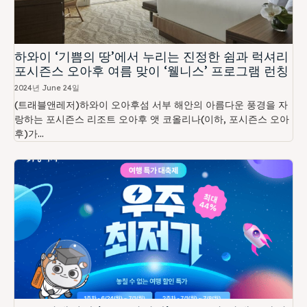
하와이 ‘기쁨의 땅’에서 누리는 진정한 쉼과 럭셔리
포시즌스 오아후 여름 맞이 ‘웰니스’ 프로그램 런칭
2024년 June 24일
(트래블앤레저)하와이 오아후섬 서부 해안의 아름다운 풍경을 자
랑하는 포시즌스 리조트 오아후 앳 코올리나(이하, 포시즌스 오아
후)가...