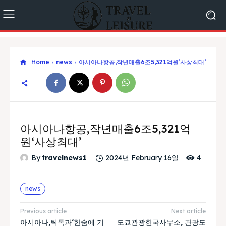
Home
news
아시아나항공,작년매출6조5,321억원‘사상최대’
아시아나항공,작년매출6조5,321억
원‘사상최대’
4
By
travelnews1
2024년 February 16일
news
Previous article
Next article
아시아나,틱톡과‘한숨에 기
도쿄관광한국사무소, 관광도