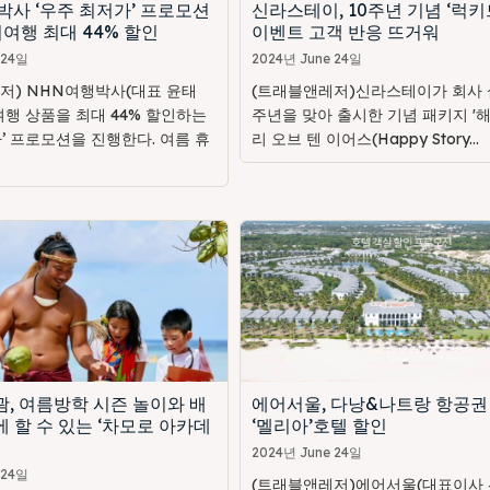
박사 ‘우주 최저가’ 프로모션
신라스테이, 10주년 기념 ‘럭키
여행 최대 44% 할인
이벤트 고객 반응 뜨거워
 24일
2024년 June 24일
저) NHN여행박사(대표 윤태
(트래블앤레저)신라스테이가 회사 설
여행 상품을 최대 44% 할인하는
주년을 맞아 출시한 기념 패키지 '
’ 프로모션을 진행한다. 여름 휴
리 오브 텐 이어스(Happy Story...
, 여름방학 시즌 놀이와 배
에어서울, 다낭&나트랑 항공권
 할 수 있는 ‘차모로 아카데
‘멜리아’호텔 할인
2024년 June 24일
 24일
(트래블앤레저)에어서울(대표이사 