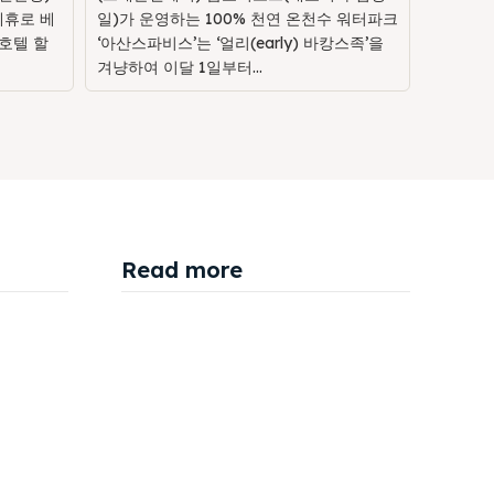
제휴로 베
일)가 운영하는 100% 천연 온천수 워터파크
호텔 할
‘아산스파비스’는 ‘얼리(early) 바캉스족’을
겨냥하여 이달 1일부터...
Read more