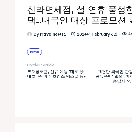
신라면세점, 설 연휴 풍성
택…내국인 대상 프로모션 
4
By
travelnews1
2024년 February 6일
news
Previous article
코오롱호텔, 신규 예능 ‘대호 왔
“3천만 외국인 관
대호’ 속 경주 호캉스 명소로 등장
‘공유숙박’ 필요” 
응답자 5명