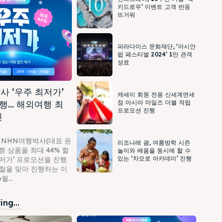
키드로우’ 이벤트 고객 반응
뜨거워
파라다이스 문화재단, ‘아시안
팝 페스티벌 2024’ 1만 관객
성료
사 ‘우주 최저가’
캐세이 회원 전용 신세계면세
행… 해외여행 최
점 아시아 마일즈 더블 적립
프로모션 진행
인
 NHN여행박사(대표 윤
리조나레 괌, 여름방학 시즌
 상품을 최대 44% 할
놀이와 배움을 동시에 할 수
있는 ‘차모로 아카데미’ 진행
최저가’ 프로모션을 진행
가철을 맞아 진행하는 이
...
ng...