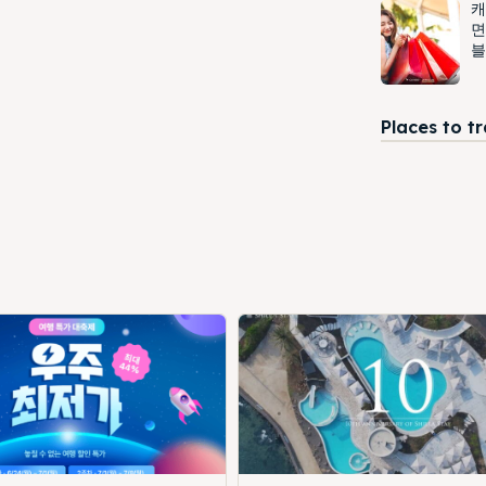
캐
면
블
Places to t