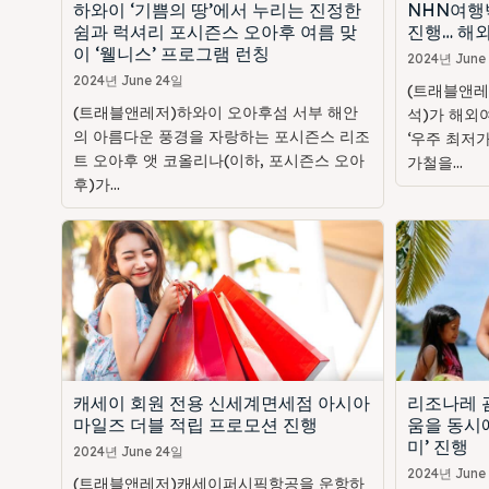
하와이 ‘기쁨의 땅’에서 누리는 진정한
NHN여행
쉼과 럭셔리 포시즌스 오아후 여름 맞
진행… 해외
이 ‘웰니스’ 프로그램 런칭
2024년 June
2024년 June 24일
(트래블앤레
(트래블앤레저)하와이 오아후섬 서부 해안
석)가 해외
의 아름다운 풍경을 자랑하는 포시즌스 리조
‘우주 최저가
트 오아후 앳 코올리나(이하, 포시즌스 오아
가철을...
후)가...
캐세이 회원 전용 신세계면세점 아시아
리조나레 괌
마일즈 더블 적립 프로모션 진행
움을 동시에
미’ 진행
2024년 June 24일
2024년 June
(트래블앤레저)캐세이퍼시픽항공을 운항하