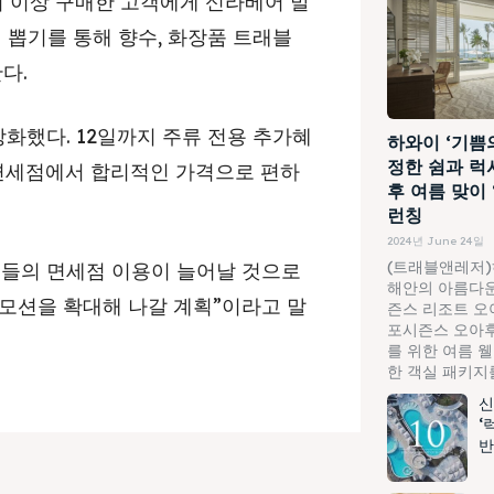
러 이상 구매한 고객에게 신라베어 발
석 뽑기를 통해 향수, 화장품 트래블
다.
화했다. 12일까지 주류 전용 추가혜
하와이 ‘기쁨
정한 쉼과 럭
인 면세점에서 합리적인 가격으로 편하
후 여름 맞이
런칭
2024년 June 24일
(트래블앤레저)
인들의 면세점 이용이 늘어날 것으로
해안의 아름다운
모션을 확대해 나갈 계획”이라고 말
즌스 리조트 오
포시즌스 오아후
를 위한 여름 
한 객실 패키지를.
신
‘
반