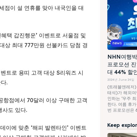
세점이 설 연휴를 맞아 내국인을 대
진혜택 갑진행운’ 이벤트로 서울점 및
news
 대상 최대 777만원 선불카드 당첨 경
NHN여행박
프로모션 진
대 44% 할
’ 이벤트로 용띠 고객 대상 S리워즈 시
2024년 June 24일
다.
(트래블앤레저)
태석)가 해외여행
인하는 ‘우주 
공항점에서 70달러 이상 구매한 고객
한다. 여름 휴
행사도 있다.
번 프로모션은 6월
Keep explori
이에 맞춘 ‘해피 발렌타인’ 이벤트