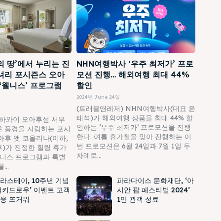
의 땅’에서 누리는 진
NHN여행박사 ‘우주 최저가’ 프로
셔리 포시즌스 오아
모션 진행… 해외여행 최대 44%
 ‘웰니스’ 프로그램
할인
2024년 June 24일
(트래블앤레저) NHN여행박사(대표 윤
태석)가 해외여행 상품을 최대 44% 할
하와이 오아후섬 서부
인하는 ‘우주 최저가’ 프로모션을 진행
 풍경을 자랑하는 포시
한다. 여름 휴가철을 맞아 진행하는 이
아후 앳 코올리나(이하,
번 프로모션은 6월 24일과 7월 1일 두
)가 진정한 힐링 휴가
차례로...
웰니스 프로그램과 특별
..
라스테이, 10주년 기념
파라다이스 문화재단, ‘아
럭키드로우’ 이벤트 고객
시안 팝 페스티벌 2024’
응 뜨거워
1만 관객 성료