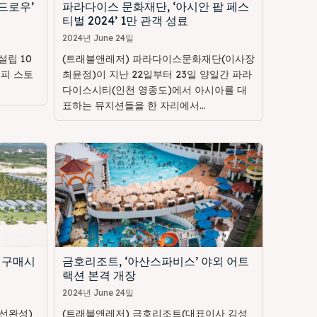
드로우’
파라다이스 문화재단, ‘아시안 팝 페스
티벌 2024’ 1만 관객 성료
2024년 June 24일
립 10
(트래블앤레저) 파라다이스문화재단(이사장
해피 스토
최윤정)이 지난 22일부터 23일 양일간 파라
다이스시티(인천 영종도)에서 아시아를 대
표하는 뮤지션들을 한 자리에서...
 구매시
금호리조트, ‘아산스파비스’ 야외 어트
랙션 본격 개장
2024년 June 24일
선완성)
(트래블앤레저) 금호리조트(대표이사 김성