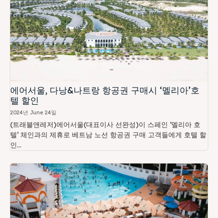
에어서울, 다낭&나트랑 항공권 구매시 ‘멜리아’호
텔 할인
2024년 June 24일
(트래블앤레저)에어서울(대표이사 선완성)이 스페인 ‘멜리아 호
텔’ 체인과의 제휴로 베트남 노선 항공권 구매 고객들에게 호텔 할
인...