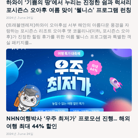
하와이 ‘기쁨의 땅’에서 누리는 진정한 쉼과 럭셔리
포시즌스 오아후 여름 맞이 ‘웰니스’ 프로그램 런칭
2024년 June 24일
(트래블앤레저)하와이 오아후섬 서부 해안의 아름다운 풍경을 자
랑하는 포시즌스 리조트 오아후 앳 코올리나(이하, 포시즌스 오아
후)가 진정한 힐링 휴가를 위한 여름 웰니스 프로그램과 특별한 객
실 패키지를...
NHN여행박사 ‘우주 최저가’ 프로모션 진행… 해외
여행 최대 44% 할인
2024년 June 24일