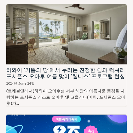
하와이 ‘기쁨의 땅’에서 누리는 진정한 쉼과 럭셔리
포시즌스 오아후 여름 맞이 ‘웰니스’ 프로그램 런칭
2024년 June 24일
(트래블앤레저)하와이 오아후섬 서부 해안의 아름다운 풍경을 자
랑하는 포시즌스 리조트 오아후 앳 코올리나(이하, 포시즌스 오아
후)가...