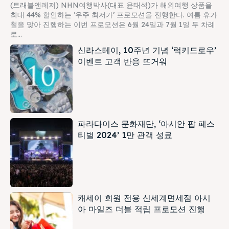
(트래블앤레저) NHN여행박사(대표 윤태석)가 해외여행 상품을
최대 44% 할인하는 ‘우주 최저가’ 프로모션을 진행한다. 여름 휴가
철을 맞아 진행하는 이번 프로모션은 6월 24일과 7월 1일 두 차례
로...
신라스테이, 10주년 기념 ‘럭키드로우’
이벤트 고객 반응 뜨거워
파라다이스 문화재단, ‘아시안 팝 페스
티벌 2024’ 1만 관객 성료
캐세이 회원 전용 신세계면세점 아시
아 마일즈 더블 적립 프로모션 진행