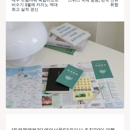
비수기 1월에 카지노 역대
취항
최고 실적 경신
(트래블앤레저) 에어서울(대표이사 조진만)이 여행