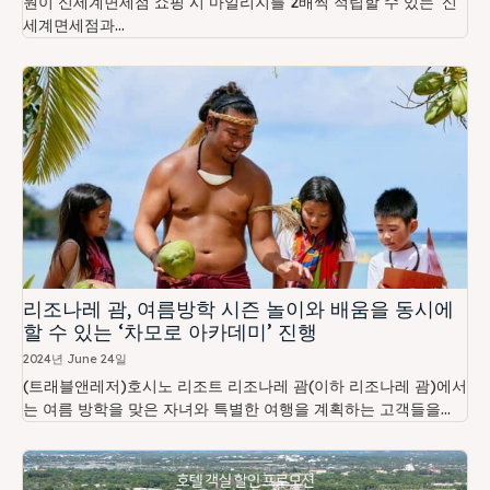
원이 신세계면세점 쇼핑 시 마일리지를 2배씩 적립할 수 있는 ‘신
세계면세점과...
리조나레 괌, 여름방학 시즌 놀이와 배움을 동시에
할 수 있는 ‘차모로 아카데미’ 진행
2024년 June 24일
(트래블앤레저)호시노 리조트 리조나레 괌(이하 리조나레 괌)에서
는 여름 방학을 맞은 자녀와 특별한 여행을 계획하는 고객들을...