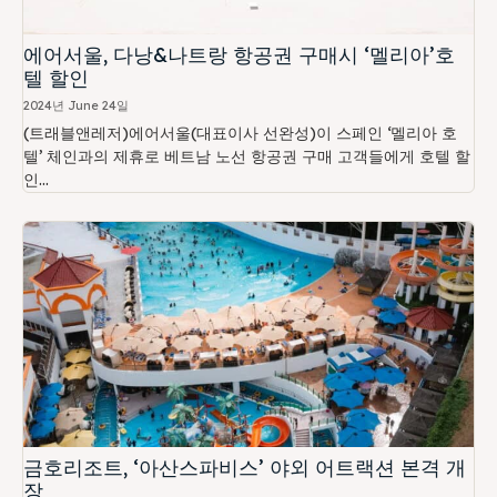
에어서울, 다낭&나트랑 항공권 구매시 ‘멜리아’호
텔 할인
2024년 June 24일
(트래블앤레저)에어서울(대표이사 선완성)이 스페인 ‘멜리아 호
텔’ 체인과의 제휴로 베트남 노선 항공권 구매 고객들에게 호텔 할
인...
금호리조트, ‘아산스파비스’ 야외 어트랙션 본격 개
장