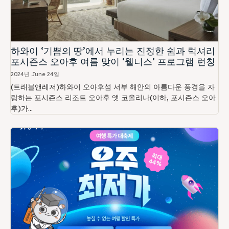
하와이 ‘기쁨의 땅’에서 누리는 진정한 쉼과 럭셔리
포시즌스 오아후 여름 맞이 ‘웰니스’ 프로그램 런칭
2024년 June 24일
(트래블앤레저)하와이 오아후섬 서부 해안의 아름다운 풍경을 자
랑하는 포시즌스 리조트 오아후 앳 코올리나(이하, 포시즌스 오아
후)가...