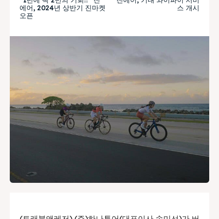
에어, 2024년 상반기 진마켓
스 개시
오픈
(트래블앤레저) (주)하나투어(대표이사 송미선)가 버