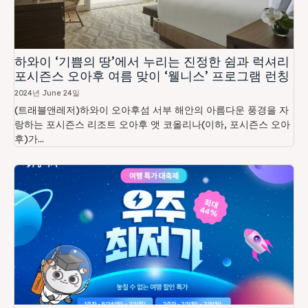
하와이 ‘기쁨의 땅’에서 누리는 진정한 쉼과 럭셔리
포시즌스 오아후 여름 맞이 ‘웰니스’ 프로그램 런칭
2024년 June 24일
(트래블앤레저)하와이 오아후섬 서부 해안의 아름다운 풍경을 자
랑하는 포시즌스 리조트 오아후 앳 코올리나(이하, 포시즌스 오아
후)가...