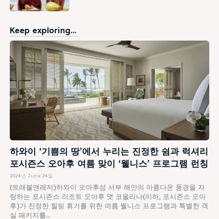
Keep exploring...
하와이 ‘기쁨의 땅’에서 누리는 진정한 쉼과 럭셔리
포시즌스 오아후 여름 맞이 ‘웰니스’ 프로그램 런칭
2024년 June 24일
(트래블앤레저)하와이 오아후섬 서부 해안의 아름다운 풍경을 자
랑하는 포시즌스 리조트 오아후 앳 코올리나(이하, 포시즌스 오아
후)가 진정한 힐링 휴가를 위한 여름 웰니스 프로그램과 특별한 객
실 패키지를...