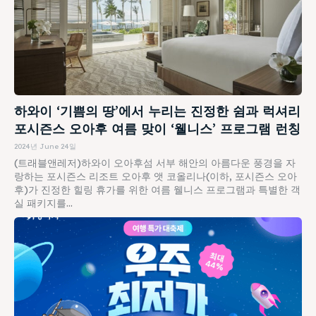
하와이 ‘기쁨의 땅’에서 누리는 진정한 쉼과 럭셔리
포시즌스 오아후 여름 맞이 ‘웰니스’ 프로그램 런칭
2024년 June 24일
(트래블앤레저)하와이 오아후섬 서부 해안의 아름다운 풍경을 자
랑하는 포시즌스 리조트 오아후 앳 코올리나(이하, 포시즌스 오아
후)가 진정한 힐링 휴가를 위한 여름 웰니스 프로그램과 특별한 객
실 패키지를...