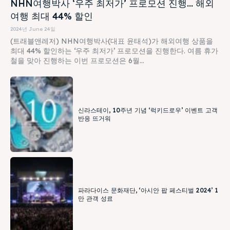
NHN여행박사 ‘우주 최저가’ 프로모션 진행… 해외
여행 최대 44% 할인
2024년 June 24일
(트래블앤레저) NHN여행박사(대표 윤태석)가 해외여행 상품을
최대 44% 할인하는 ‘우주 최저가’ 프로모션을 진행한다. 여름 휴가
철을 맞아 진행하는 이번 프로모션은 6월...
신라스테이, 10주년 기념 ‘럭키드로우’ 이벤트 고객
반응 뜨거워
파라다이스 문화재단, ‘아시안 팝 페스티벌 2024’ 1
만 관객 성료