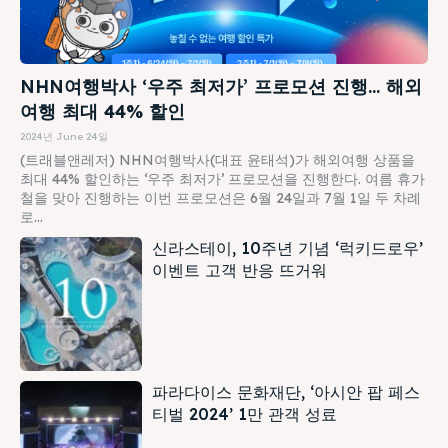
NHN여행박사 ‘우주 최저가’ 프로모션 진행… 해외
여행 최대 44% 할인
2024년 June 24일
(트래블앤레저) NHN여행박사(대표 윤태석)가 해외여행 상품을
최대 44% 할인하는 ‘우주 최저가’ 프로모션을 진행한다. 여름 휴가
철을 맞아 진행하는 이번 프로모션은 6월 24일과 7월 1일 두 차례
로...
신라스테이, 10주년 기념 ‘럭키드로우’
이벤트 고객 반응 뜨거워
파라다이스 문화재단, ‘아시안 팝 페스
티벌 2024’ 1만 관객 성료