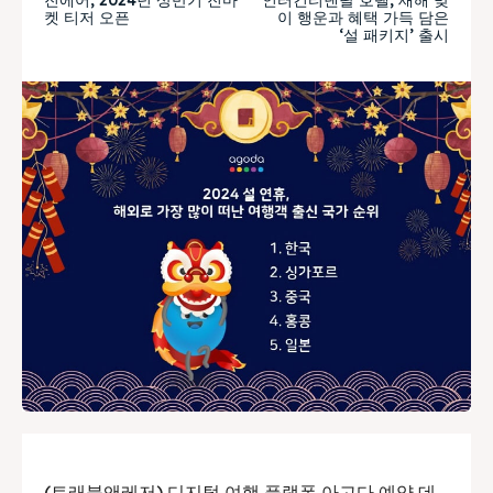
켓 티저 오픈
이 행운과 혜택 가득 담은
‘설 패키지’ 출시
(트래블앤레저) 디지털 여행 플랫폼 아고다 예약 데