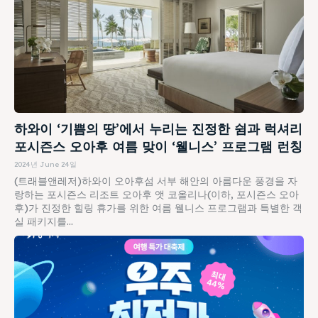
하와이 ‘기쁨의 땅’에서 누리는 진정한 쉼과 럭셔리
포시즌스 오아후 여름 맞이 ‘웰니스’ 프로그램 런칭
2024년 June 24일
(트래블앤레저)하와이 오아후섬 서부 해안의 아름다운 풍경을 자
랑하는 포시즌스 리조트 오아후 앳 코올리나(이하, 포시즌스 오아
후)가 진정한 힐링 휴가를 위한 여름 웰니스 프로그램과 특별한 객
실 패키지를...