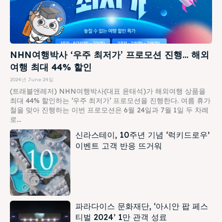
NHN여행박사 ‘우주 최저가’ 프로모션 진행… 해외
여행 최대 44% 할인
2024년 June 24일
(트래블앤레저) NHN여행박사(대표 윤태석)가 해외여행 상품을
최대 44% 할인하는 ‘우주 최저가’ 프로모션을 진행한다. 여름 휴가
철을 맞아 진행하는 이번 프로모션은 6월 24일과 7월 1일 두 차례
로...
신라스테이, 10주년 기념 ‘럭키드로우’
이벤트 고객 반응 뜨거워
파라다이스 문화재단, ‘아시안 팝 페스
티벌 2024’ 1만 관객 성료