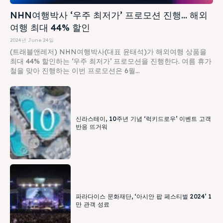
NHN여행박사 ‘우주 최저가’ 프로모션 진행… 해외
여행 최대 44% 할인
2024년 June 24일
(트래블앤레저) NHN여행박사(대표 윤태석)가 해외여행 상품을
최대 44% 할인하는 ‘우주 최저가’ 프로모션을 진행한다. 여름 휴가
철을 맞아 진행하는 이번 프로모션은 6월...
신라스테이, 10주년 기념 ‘럭키드로우’ 이벤트 고객
반응 뜨거워
파라다이스 문화재단, ‘아시안 팝 페스티벌 2024’ 1
만 관객 성료