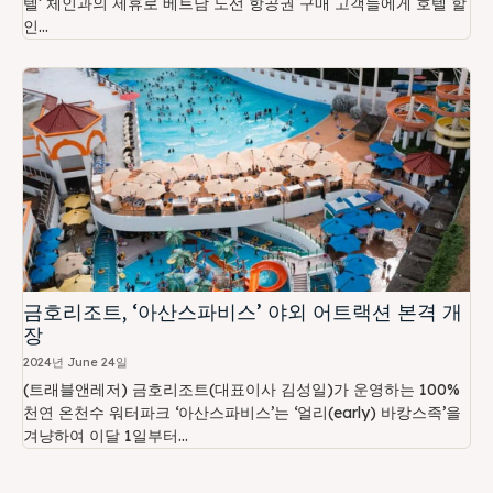
텔’ 체인과의 제휴로 베트남 노선 항공권 구매 고객들에게 호텔 할
인...
금호리조트, ‘아산스파비스’ 야외 어트랙션 본격 개
장
2024년 June 24일
(트래블앤레저) 금호리조트(대표이사 김성일)가 운영하는 100%
천연 온천수 워터파크 ‘아산스파비스’는 ‘얼리(early) 바캉스족’을
겨냥하여 이달 1일부터...