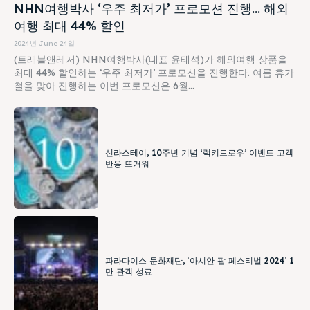
NHN여행박사 ‘우주 최저가’ 프로모션 진행… 해외
여행 최대 44% 할인
2024년 June 24일
(트래블앤레저) NHN여행박사(대표 윤태석)가 해외여행 상품을
최대 44% 할인하는 ‘우주 최저가’ 프로모션을 진행한다. 여름 휴가
철을 맞아 진행하는 이번 프로모션은 6월...
신라스테이, 10주년 기념 ‘럭키드로우’ 이벤트 고객
반응 뜨거워
파라다이스 문화재단, ‘아시안 팝 페스티벌 2024’ 1
만 관객 성료