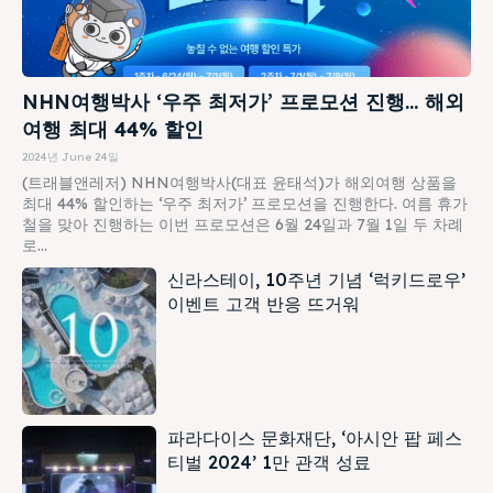
NHN여행박사 ‘우주 최저가’ 프로모션 진행… 해외
여행 최대 44% 할인
2024년 June 24일
(트래블앤레저) NHN여행박사(대표 윤태석)가 해외여행 상품을
최대 44% 할인하는 ‘우주 최저가’ 프로모션을 진행한다. 여름 휴가
철을 맞아 진행하는 이번 프로모션은 6월 24일과 7월 1일 두 차례
로...
신라스테이, 10주년 기념 ‘럭키드로우’
이벤트 고객 반응 뜨거워
파라다이스 문화재단, ‘아시안 팝 페스
티벌 2024’ 1만 관객 성료