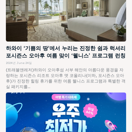
하와이 ‘기쁨의 땅’에서 누리는 진정한 쉼과 럭셔리
포시즌스 오아후 여름 맞이 ‘웰니스’ 프로그램 런칭
2024년 June 24일
(트래블앤레저)하와이 오아후섬 서부 해안의 아름다운 풍경을 자
랑하는 포시즌스 리조트 오아후 앳 코올리나(이하, 포시즌스 오아
후)가 진정한 힐링 휴가를 위한 여름 웰니스 프로그램과 특별한 객
실 패키지를...