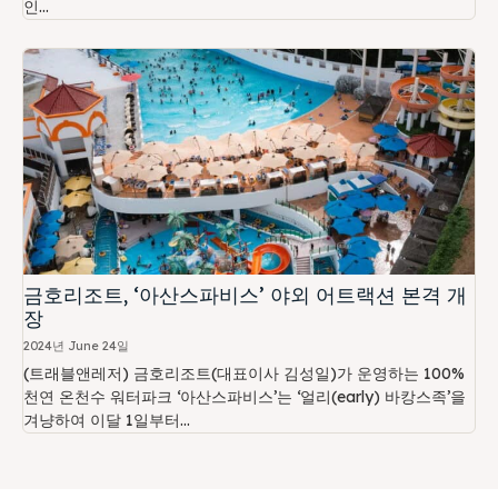
인...
금호리조트, ‘아산스파비스’ 야외 어트랙션 본격 개
장
2024년 June 24일
(트래블앤레저) 금호리조트(대표이사 김성일)가 운영하는 100%
천연 온천수 워터파크 ‘아산스파비스’는 ‘얼리(early) 바캉스족’을
겨냥하여 이달 1일부터...