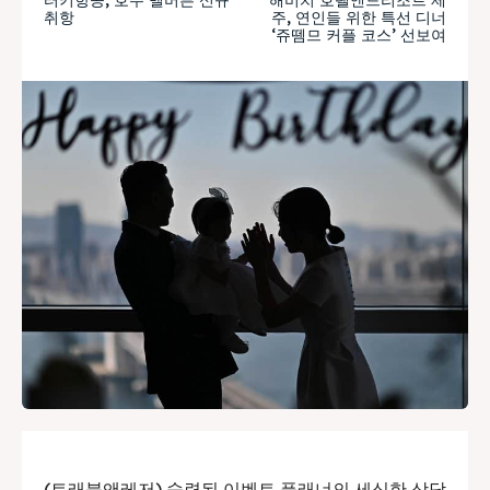
취항
주, 연인들 위한 특선 디너
‘쥬뗌므 커플 코스’ 선보여
(트래블앤레저) 숙련된 이벤트 플래너의 세심한 상담