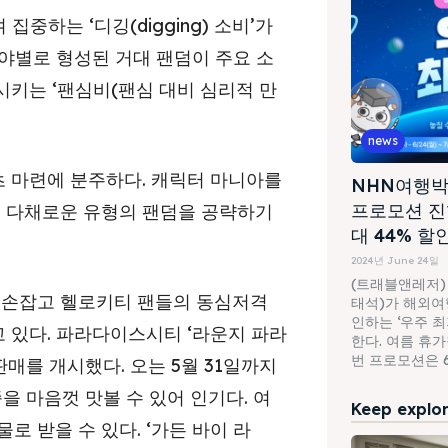
중하는 ‘디깅(digging) 소비’가
야별로 형성된 거대 팬덤이 주요 소
키는 ‘팬심비(팬심 대비 심리적 만
news
 마련에 분주하다. 캐릭터 마니아를
NHN여행박
프로모션 진
지 다채로운 유형의 팬덤을 공략하기
대 44% 할
2024년 June 24일
(트래블앤레저)
손잡고 헬로키티 팬들의 동심저격
태석)가 해외여행
인하는 ‘우주 
 있다. 파라다이스시티 ‘라운지 파라
한다. 여름 휴
번 프로모션은 6월
판매를 개시했다. 오는 5월 31일까지
을 마음껏 맛볼 수 있어 인기다. 여
Keep explori
로 받을 수 있다. ‘가든 바이 라