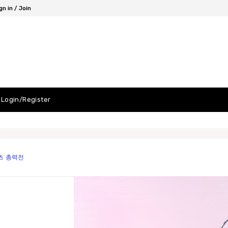
gn in / Join
Login/Register
츠 총력전