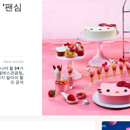
 ‘팬심
Next article
야 할 24가
젤레스관광청,
치지 말아야 할
것 공개