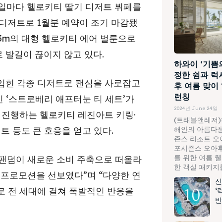
공휴일마다 헬로키티 딸기 디저트 뷔페를
디저트로 1월분 예약이 조기 마감됐
 3m의 대형 헬로키티 에어 벌룬으로
 발길이 끊이지 않고 있다.
하와이 ‘기쁨
정한 쉼과 럭
입힌 각종 디저트로 팬심을 사로잡고
후 여름 맞이
런칭
인 ‘스트로베리 애프터눈 티 세트’가
2024년 June 24일
서 진행하는 헬로키티 레진아트 키링·
(트래블앤레저)
해안의 아름다운
트 등도 큰 호응을 얻고 있다.
즌스 리조트 오
포시즌스 오아후
를 위한 여름 
팬덤이 새로운 소비 주축으로 떠올라
한 객실 패키지를.
 프로모션을 선보였다”며 “다양한 연
신
로 전 세대에 걸쳐 폭발적인 반응을
‘
반