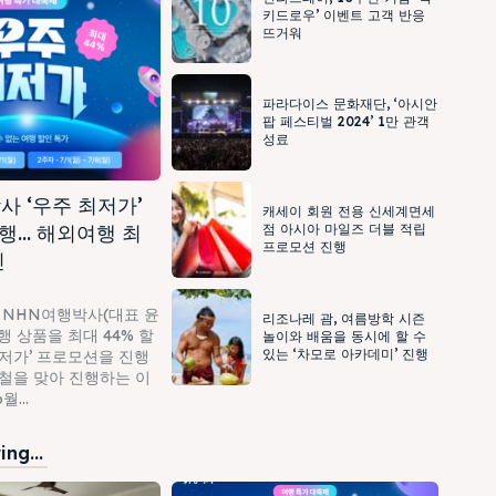
키드로우’ 이벤트 고객 반응
뜨거워
파라다이스 문화재단, ‘아시안
팝 페스티벌 2024’ 1만 관객
성료
사 ‘우주 최저가’
캐세이 회원 전용 신세계면세
행… 해외여행 최
점 아시아 마일즈 더블 적립
프로모션 진행
인
 NHN여행박사(대표 윤
리조나레 괌, 여름방학 시즌
 상품을 최대 44% 할
놀이와 배움을 동시에 할 수
있는 ‘차모로 아카데미’ 진행
최저가’ 프로모션을 진행
가철을 맞아 진행하는 이
...
ng...