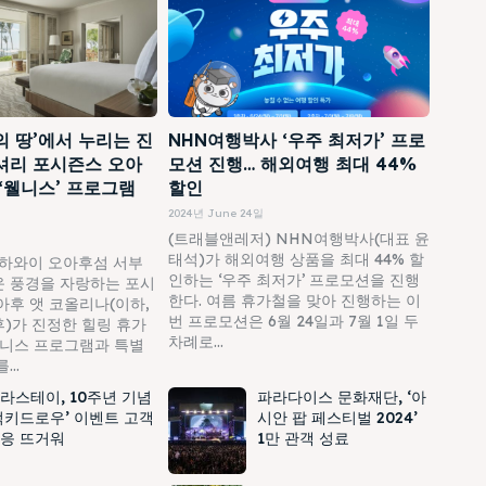
의 땅’에서 누리는 진
NHN여행박사 ‘우주 최저가’ 프로
셔리 포시즌스 오아
모션 진행… 해외여행 최대 44%
 ‘웰니스’ 프로그램
할인
2024년 June 24일
(트래블앤레저) NHN여행박사(대표 윤
태석)가 해외여행 상품을 최대 44% 할
하와이 오아후섬 서부
인하는 ‘우주 최저가’ 프로모션을 진행
 풍경을 자랑하는 포시
한다. 여름 휴가철을 맞아 진행하는 이
아후 앳 코올리나(이하,
번 프로모션은 6월 24일과 7월 1일 두
)가 진정한 힐링 휴가
차례로...
웰니스 프로그램과 특별
..
라스테이, 10주년 기념
파라다이스 문화재단, ‘아
럭키드로우’ 이벤트 고객
시안 팝 페스티벌 2024’
응 뜨거워
1만 관객 성료