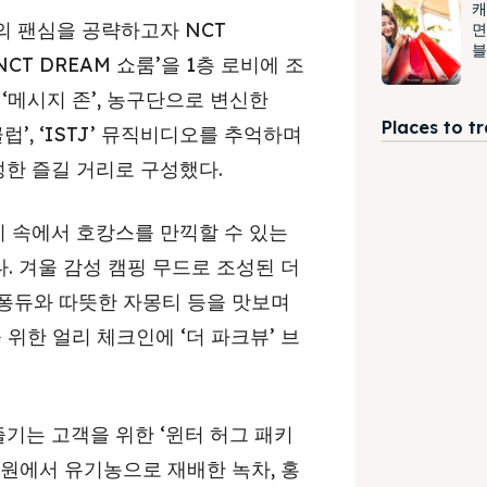
캐
의 팬심을 공략하고자 NCT
면
블
NCT DREAM 쇼룸’을 1층 로비에 조
‘메시지 존’, 농구단으로 변신한
Places to t
럽’, ‘ISTJ’ 뮤직비디오를 추억하며
 풍성한 즐길 거리로 구성했다.
 속에서 호캉스를 만끽할 수 있는
다. 겨울 감성 캠핑 무드로 조성된 더
 퐁듀와 따뜻한 자몽티 등을 맛보며
 위한 얼리 체크인에 ‘더 파크뷰’ 브
기는 고객을 위한 ‘윈터 허그 패키
 다원에서 유기농으로 재배한 녹차, 홍