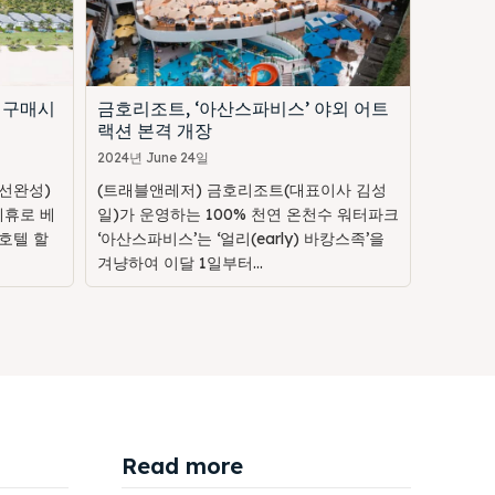
 구매시
금호리조트, ‘아산스파비스’ 야외 어트
랙션 본격 개장
2024년 June 24일
선완성)
(트래블앤레저) 금호리조트(대표이사 김성
제휴로 베
일)가 운영하는 100% 천연 온천수 워터파크
호텔 할
‘아산스파비스’는 ‘얼리(early) 바캉스족’을
겨냥하여 이달 1일부터...
Read more