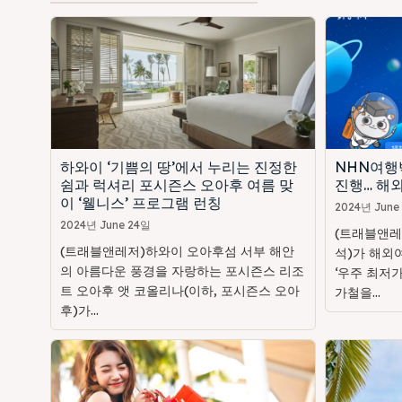
하와이 ‘기쁨의 땅’에서 누리는 진정한
NHN여행
쉼과 럭셔리 포시즌스 오아후 여름 맞
진행… 해외
이 ‘웰니스’ 프로그램 런칭
2024년 June
2024년 June 24일
(트래블앤레
(트래블앤레저)하와이 오아후섬 서부 해안
석)가 해외
의 아름다운 풍경을 자랑하는 포시즌스 리조
‘우주 최저가
트 오아후 앳 코올리나(이하, 포시즌스 오아
가철을...
후)가...