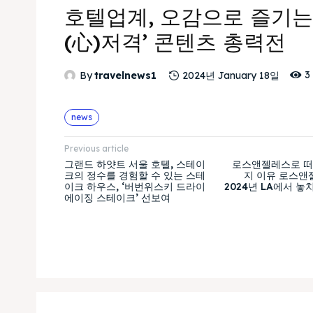
호텔업계, 오감으로 즐기는
(心)저격’ 콘텐츠 총력전
3
By
travelnews1
2024년 January 18일
news
Previous article
그랜드 하얏트 서울 호텔, 스테이
로스앤젤레스로 떠나
크의 정수를 경험할 수 있는 스테
지 이유 로스앤
이크 하우스, ‘버번위스키 드라이
2024년 LA에서 놓
에이징 스테이크’ 선보여