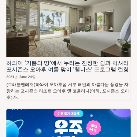
하와이 ‘기쁨의 땅’에서 누리는 진정한 쉼과 럭셔리
포시즌스 오아후 여름 맞이 ‘웰니스’ 프로그램 런칭
2024년 June 24일
(트래블앤레저)하와이 오아후섬 서부 해안의 아름다운 풍경을 자
랑하는 포시즌스 리조트 오아후 앳 코올리나(이하, 포시즌스 오아
후)가...