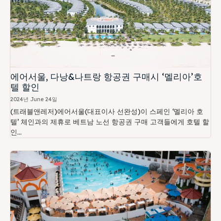
에어서울, 다낭&나트랑 항공권 구매시 ‘멜리아’호
텔 할인
2024년 June 24일
(트래블앤레저)에어서울(대표이사 선완성)이 스페인 ‘멜리아 호
텔’ 체인과의 제휴로 베트남 노선 항공권 구매 고객들에게 호텔 할
인...