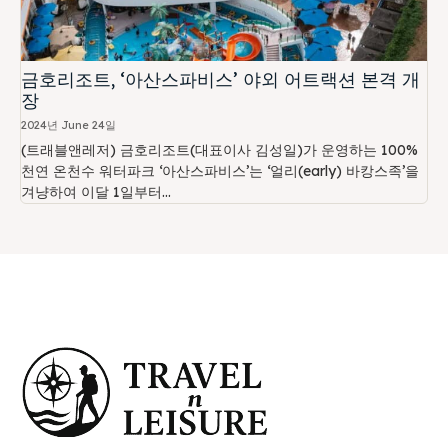
금호리조트, ‘아산스파비스’ 야외 어트랙션 본격 개
장
2024년 June 24일
(트래블앤레저) 금호리조트(대표이사 김성일)가 운영하는 100%
천연 온천수 워터파크 ‘아산스파비스’는 ‘얼리(early) 바캉스족’을
겨냥하여 이달 1일부터...