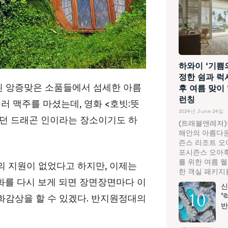
하와이 ‘기쁨
정한 쉼과 럭
 앙증맞은 소품들에서 섬세한 아름
후 여름 맞이
런칭
러 맥주를 마셨는데, 영화 <호빗:뜻
2024년 June 24일
던 드래곤 인이라는 장소이기도 하
(트래블앤레저)
해안의 아름다운
즌스 리조트 오
포시즌스 오아후
를 위한 여름 
의 지원이 없었다고 하지만, 이제는
한 객실 패키지를.
화를 다시 보게 되면 장면장면마다 이
신
‘
화감상을 할 수 있겠다. 반지원정대의
반