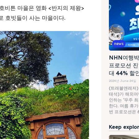
호비튼 마을은 영화 <반지의 제왕>
곳으로 호빗들이 사는 마을이다.
news
NHN여행박
프로모션 진
대 44% 할
2024년 June 24일
(트래블앤레저)
태석)가 해외여행
인하는 ‘우주 
한다. 여름 휴
번 프로모션은 6월
Keep explori