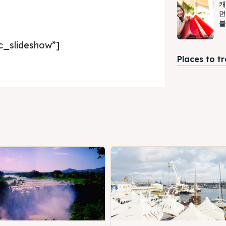
캐
면
블
ic_slideshow”]
Places to t