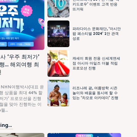
키드로우’ 이벤트 고객 반응
뜨거워
파라다이스 문화재단, ‘아시안
팝 페스티벌 2024’ 1만 관객
성료
사 ‘우주 최저가’
캐세이 회원 전용 신세계면세
행… 해외여행 최
점 아시아 마일즈 더블 적립
프로모션 진행
인
 NHN여행박사(대표 윤
리조나레 괌, 여름방학 시즌
 상품을 최대 44% 할
놀이와 배움을 동시에 할 수
있는 ‘차모로 아카데미’ 진행
최저가’ 프로모션을 진행
가철을 맞아 진행하는 이
...
ng...