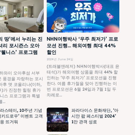
의 땅’에서 누리는 진
NHN여행박사 ‘우주 최저가’ 프로
셔리 포시즌스 오아
모션 진행… 해외여행 최대 44%
 ‘웰니스’ 프로그램
할인
2024년 June 24일
(트래블앤레저) NHN여행박사(대표 윤
태석)가 해외여행 상품을 최대 44% 할
하와이 오아후섬 서부
인하는 ‘우주 최저가’ 프로모션을 진행
 풍경을 자랑하는 포시
한다. 여름 휴가철을 맞아 진행하는 이
아후 앳 코올리나(이하,
번 프로모션은 6월 24일과 7월 1일 두
)가 진정한 힐링 휴가
차례로...
웰니스 프로그램과 특별
..
라스테이, 10주년 기념
파라다이스 문화재단, ‘아
럭키드로우’ 이벤트 고객
시안 팝 페스티벌 2024’
응 뜨거워
1만 관객 성료