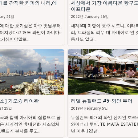
거를 간직한 커피의 나라,에
세상에서 가장 아름다운 항구도
이프타운
ary 31일
2022년 January 26일
에 대한 호기심은 아주 옛날부터
세계3대 미항이 호주 시드니, 이태
어져왔다고 해도 과언이 아니다.
리, 브라질의 리우 데 자네이로 인 
기심이야말로...
동자도 알고...
소] 가오슝 타이완
리얼 뉴질랜드 #5. 와인 투어
st 25일
2019년 February 5일
국과 함께 아시아의 잠룡으로 꼽
뉴질랜드 최대의 와인 산지인 호크
은 세계적인 휴대전화 제조업체
와이너리 투어. TE MATA ESTATE는
랜드가 본사를 두고...
년 이후 122년...