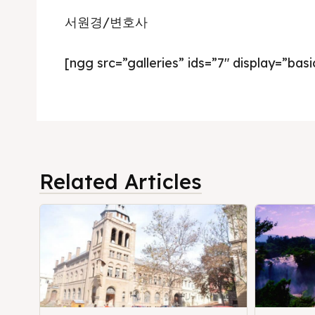
서원경/변호사
[ngg src=”galleries” ids=”7″ display=”bas
Related Articles