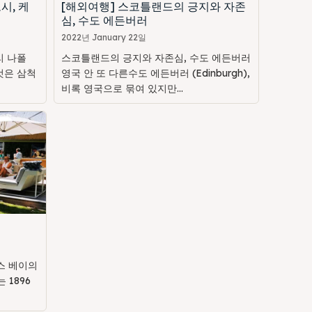
시, 케
[해외여행] 스코틀랜드의 긍지와 자존
심, 수도 에든버러
2022년 January 22일
리 나폴
스코틀랜드의 긍지와 자존심, 수도 에든버러
것은 삼척
영국 안 또 다른수도 에든버러 (Edinburgh),
비록 영국으로 묶여 있지만...
스 베이의
 1896