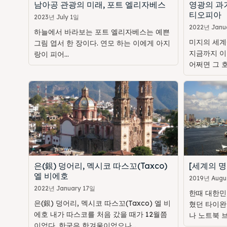
남아공 관광의 미래, 포트 엘리자베스
영광의 과
티오피아
2023년 July 1일
2022년 Janu
하늘에서 바라보는 포트 엘리자베스는 예쁜
미지의 세계
그림 엽서 한 장이다. 연모 하는 이에게 아지
지금까지 이
랑이 피어...
어쩌면 그 호
은(銀) 덩어리, 멕시코 따스꼬(Taxco)
[세계의 명
엘 비에호
2019년 Augu
2022년 January 17일
한때 대한민
은(銀) 덩어리, 멕시코 따스꼬(Taxco) 엘 비
혔던 타이완
에호 내가 따스코를 처음 갔을 때가 12월쯤
나 노트북 브
이었다. 한국은 한겨울이었으나...